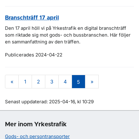
Branschträff 17 april
Den 17 april höll vi på Yrkestrafik en digital branschträff
som riktade sig mot gods- och bussbranschen. Här följer
en sammanfattning av den träffen.
Publicerades 2024-04-22
«
1
2
3
4
»
5
Om sidan
Senast uppdaterad: 2025-04-16, kl 10:29
Mer inom Yrkestrafik
Gods- och persontransporter