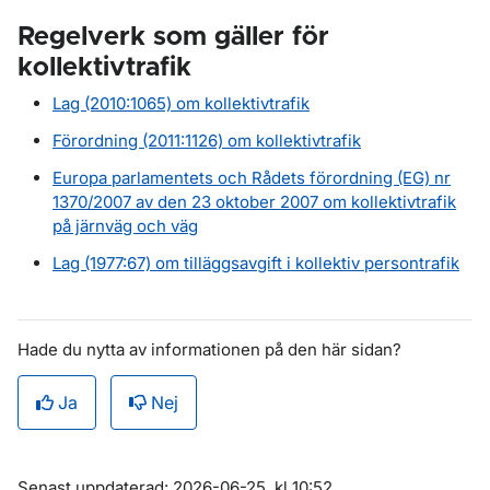
Regelverk som gäller för
kollektivtrafik
Lag (2010:1065) om kollektivtrafik
Förordning (2011:1126) om kollektivtrafik
Europa parlamentets och Rådets förordning (EG) nr
1370/2007 av den 23 oktober 2007 om kollektivtrafik
på järnväg och väg
Lag (1977:67) om tilläggsavgift i kollektiv persontrafik
Hade du nytta av informationen på den här sidan?
Ja
Nej
Om sidan
Senast uppdaterad: 2026-06-25, kl 10:52