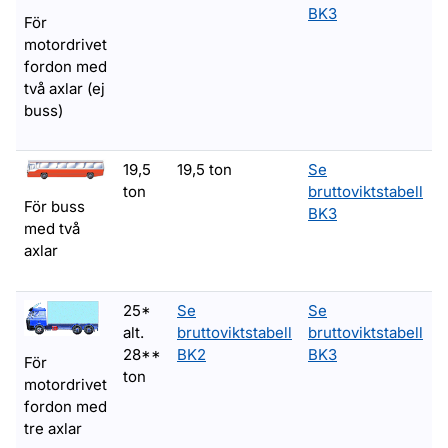
BK3
För
motordrivet
fordon med
två axlar (ej
buss)
19,5
19,5 ton
Se
ton
bruttoviktstabell
b
För buss
BK3
med två
axlar
25*
Se
Se
alt.
bruttoviktstabell
bruttoviktstabell
b
28**
BK2
BK3
För
ton
motordrivet
fordon med
tre axlar