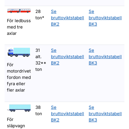
28
Se
Se
ton*
bruttoviktstabell
bruttoviktstabell
b
För ledbuss
BK2
BK3
med tre
axlar
31
Se
Se
alt.
bruttoviktstabell
bruttoviktstabell
b
32**
BK2
BK3
För
ton
motordrivet
fordon med
fyra eller
fler axlar
38
Se
Se
ton
bruttoviktstabell
bruttoviktstabell
b
För
BK2
BK3
släpvagn