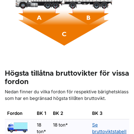
Högsta tillåtna bruttovikter för vissa
fordon
Nedan finner du vilka fordon för respektive bärighetsklass
som har en begränsad högsta tillåten bruttovikt.
Fordon
BK 1
BK 2
BK 3
18
18 ton*
Se
ton*
bruttoviktstabell
b