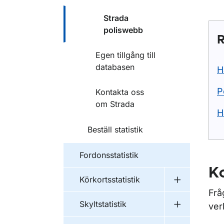
Strada
poliswebb
R
Egen tillgång till
databasen
H
P
Kontakta oss
om Strada
H
Beställ statistik
Fordonsstatistik
K
Körkortsstatistik
Undermeny fö
Frå
Skyltstatistik
ver
Undermeny fö