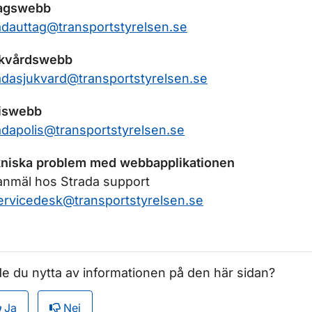
tagswebb
r Trängselskatt statistik
adauttag@transportstyrelsen.se
ukvårdswebb
r Infrastrukturavgift statistik
adasjukvard@transportstyrelsen.se
iswebb
adapolis@transportstyrelsen.se
niska problem med webbapplikationen
anmäl hos Strada support
ervicedesk@transportstyrelsen.se
ör Uppföljning myndigheters bilar
e du nytta av informationen på den här sidan?
r Statistik inom luftfart
Ja
Nej