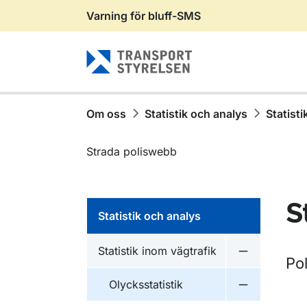
Varning för bluff-SMS
Gå till sidans innehåll
Om oss
Statistik och analys
Statisti
Strada poliswebb
S
Statistik och analys
Statistik inom vägtrafik
Undermeny fö
Po
Olycksstatistik
Undermeny fö