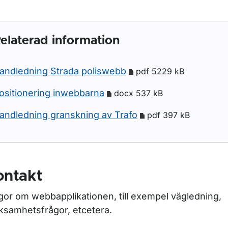
elaterad information
andledning Strada poliswebb
pdf 5229 kB
ositionering inwebbarna
docx 537 kB
andledning granskning av Trafo
pdf 397 kB
ontakt
r Körkortsstatistik
gor om webbapplikationen, till exempel vägledning,
ksamhetsfrågor, etcetera.
r Skyltstatistik