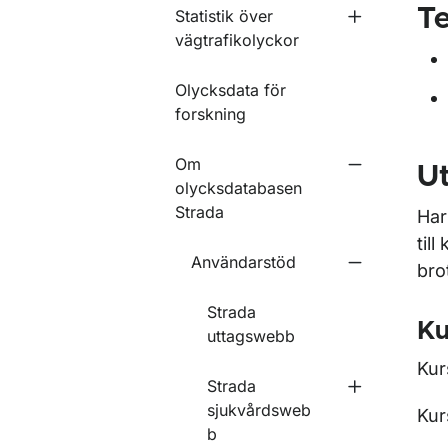
Te
Statistik över
Undermeny fö
vägtrafikolyckor
Olycksdata för
forskning
Om
Ut
Undermeny f
olycksdatabasen
Strada
Har
til
Användarstöd
bro
Undermeny 
Strada
Ku
uttagswebb
Kur
Strada
Undermeny f
sjukvårdsweb
Kur
b