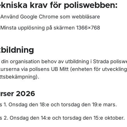
kniska krav för poliswebben:
r Statistik över vägtrafikolyckor
Använd Google Chrome som webbläsare
Minsta upplösning på skärmen 1366x768
bildning
ör Om olycksdatabasen Strada
 din organisation behov av utbildning i Strada polis
l kurserna via polisens
UB Mitt (enheten för utveckling
ttsbekämpning).
för Användarstöd
rser 2026
s 1. Onsdag den 18:e och torsdag den 19:e mars.
ör Strada sjukvårdswebb
s 2. Onsdag den 14:e och torsdag den 15:e oktober.