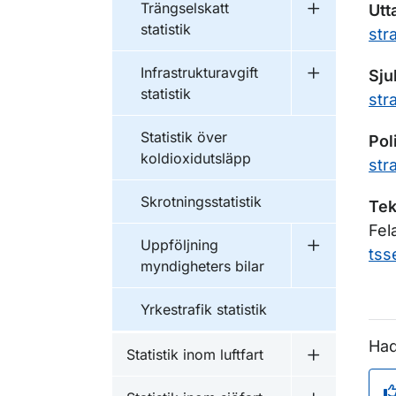
Trängselskatt
Ut
Undermeny fö
statistik
str
Infrastrukturavgift
Sj
Undermeny fö
statistik
str
Statistik över
Pol
koldioxidutsläpp
str
Skrotningsstatistik
Tek
Fel
Uppföljning
tss
Undermeny f
myndigheters bilar
Yrkestrafik statistik
Had
Statistik inom luftfart
Undermeny fö