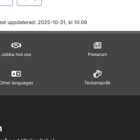
r Statistik inom sjöfart
för Öppna data
m sidan
ast uppdaterad: 2025-10-31, kl 10:09
Jobba hos oss
Pressrum
Other languages
Teckenspråk
n