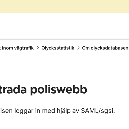
k inom vägtrafik
Olycksstatistik
Om olycksdatabasen
trada poliswebb
r Statistik inom vägtrafik
lisen loggar in med hjälp av SAML/sgsi.
r Olycksstatistik