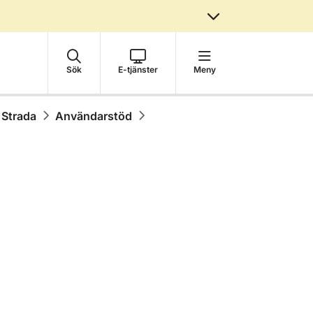
Sök
E-tjänster
Meny
 Strada
Användarstöd