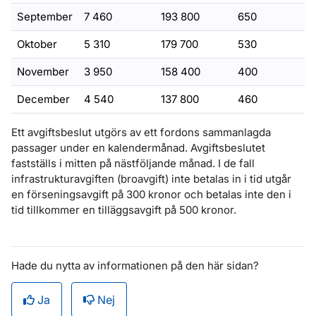
September
7 460
193 800
650
Oktober
5 310
179 700
530
November
3 950
158 400
400
December
4 540
137 800
460
Ett avgiftsbeslut utgörs av ett fordons sammanlagda
passager under en kalendermånad. Avgiftsbeslutet
fastställs i mitten på nästföljande månad. I de fall
infrastrukturavgiften (broavgift) inte betalas in i tid utgår
en förseningsavgift på 300 kronor och betalas inte den i
tid tillkommer en tilläggsavgift på 500 kronor.
Hade du nytta av informationen på den här sidan?
Ja
Nej