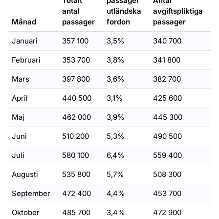
Totalt
passager
Antal
antal
utländska
avgiftspliktiga
Månad
passager
fordon
passager
Januari
357 100
3,5%
340 700
Februari
353 700
3,8%
341 800
Mars
397 800
3,6%
382 700
April
440 500
3,1%
425 600
Maj
462 000
3,9%
445 300
Juni
510 200
5,3%
490 500
Juli
580 100
6,4%
559 400
Augusti
535 800
5,7%
508 300
September
472 400
4,4%
453 700
Oktober
485 700
3,4%
472 900