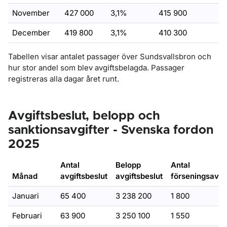
November
427 000
3,1%
415 900
December
419 800
3,1%
410 300
Tabellen visar antalet passager över Sundsvallsbron och
hur stor andel som blev avgiftsbelagda. Passager
registreras alla dagar året runt.
Avgiftsbeslut, belopp och
sanktionsavgifter - Svenska fordon
2025
Antal
Belopp
Antal
Månad
avgiftsbeslut
avgiftsbeslut
förseningsavgif
Januari
65 400
3 238 200
1 800
Februari
63 900
3 250 100
1 550