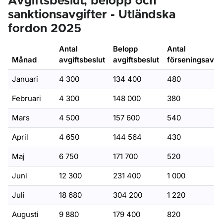
Avgiftsbeslut, belopp och
sanktionsavgifter - Utländska
fordon 2025
Antal
Belopp
Antal
Månad
avgiftsbeslut
avgiftsbeslut
förseningsavgif
Januari
4 300
134 400
480
Februari
4 300
148 000
380
Mars
4 500
157 600
540
April
4 650
144 564
430
Maj
6 750
171 700
520
Juni
12 300
231 400
1 000
Juli
18 680
304 200
1 220
Augusti
9 880
179 400
820