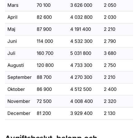
Mars
70 100
3 626 000
2 050
April
82 600
4 032 800
2 030
Maj
87 900
4 191 400
2 210
Juni
114 000
4 532 300
2 790
Juli
160 700
5 031 800
3 680
Augusti
120 800
4 733 300
2 750
September
88 700
4 270 300
2 210
Oktober
86 900
4 512 500
2 400
November
72 500
4 008 400
2 320
December
81 200
3 929 400
2 130