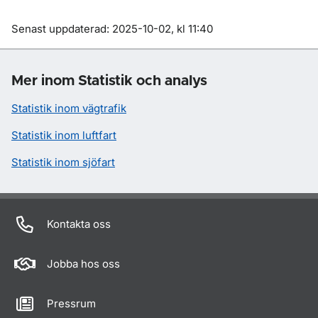
Om sidan
Senast uppdaterad: 2025-10-02, kl 11:40
Mer inom Statistik och analys
Statistik inom vägtrafik
Statistik inom luftfart
Statistik inom sjöfart
Kontakta oss
Jobba hos oss
Pressrum