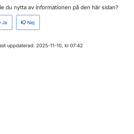
e du nytta av informationen på den här sidan?
r Skyltstatistik
Ja
Nej
r Trängselskatt statistik
m sidan
ast uppdaterad: 2025-11-10, kl 07:42
r Infrastrukturavgift statistik
ör Uppföljning myndigheters bilar