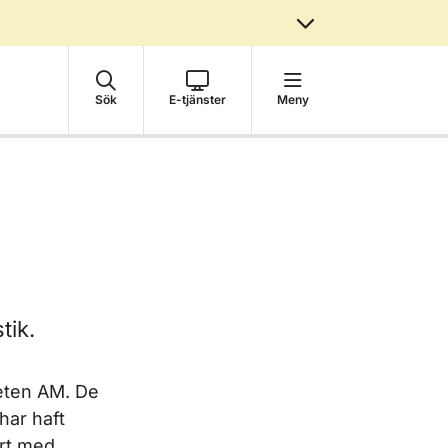
Sök
E-tjänster
Meny
stik.
eten AM. De
har haft
ort med