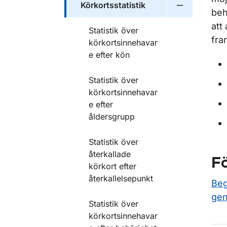
Körkortsstatistik
Undermeny fö
beh
att
Statistik över
fra
körkortsinnehavar
e efter kön
Statistik över
körkortsinnehavar
e efter
åldersgrupp
Statistik över
återkallade
Fö
körkort efter
återkallelsepunkt
Beg
gen
Statistik över
körkortsinnehavar