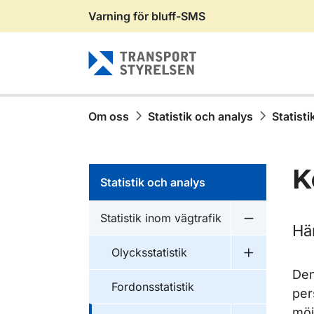
Varning för bluff-SMS
Gå till sidans innehåll
Om oss
Statistik och analys
Statisti
K
Statistik och analys
Statistik inom vägtrafik
Undermeny fö
Här
Olycksstatistik
Undermeny fö
Den
Fordonsstatistik
per
möj