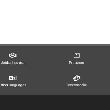
r Statistik inom luftfart
r Statistik inom sjöfart
för Öppna data
Jobba hos oss
Pressrum
Other languages
Teckenspråk