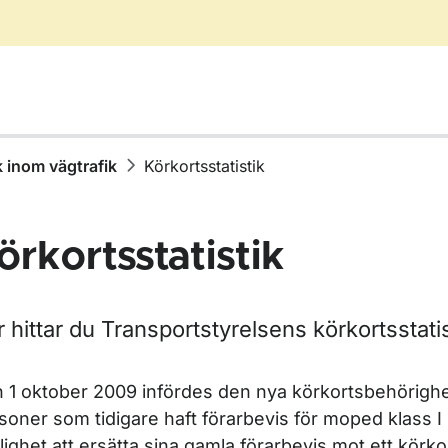
k inom vägtrafik
Körkortsstatistik
örkortsstatistik
r Statistik inom vägtrafik
 hittar du Transportstyrelsens körkortsstati
r Olycksstatistik
 1 oktober 2009 infördes den nya körkortsbehörigh
soner som tidigare haft förarbevis för moped klass I 
lighet att ersätta sina gamla förarbevis mot ett körk