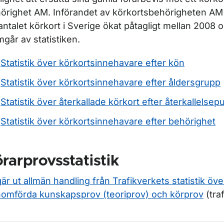
r Körkortsstatistik
örighet AM. Införandet av körkortsbehörigheten AM 
 antalet körkort i Sverige ökat påtagligt mellan 2008 
mgår av statistiken.
Statistik över körkortsinnehavare efter kön
Statistik över körkortsinnehavare efter åldersgrupp
Statistik över återkallade körkort efter återkallelsep
Statistik över körkortsinnehavare efter behörighet
rarprovsstatistik
är ut allmän handling från Trafikverkets statistik öve
omförda kunskapsprov (teoriprov) och körprov
(tra