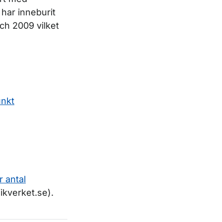
har inneburit
och 2009 vilket
unkt
r a
ntal
fikverket.se).