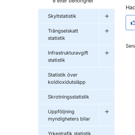
e efter behörighet
Had
Skyltstatistik
Undermeny fö
Trängselskatt
Undermeny fö
statistik
O
Sen
Infrastrukturavgift
Undermeny fö
statistik
Statistik över
koldioxidutsläpp
Skrotningsstatistik
Uppföljning
Undermeny f
myndigheters bilar
Yrkestrafik statistik