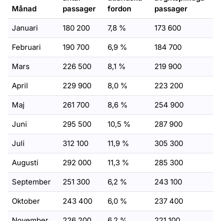
Månad
passager
fordon
passager
Januari
180 200
7,8 %
173 600
Februari
190 700
6,9 %
184 700
Mars
226 500
8,1 %
219 900
April
229 900
8,0 %
223 200
Maj
261 700
8,6 %
254 900
Juni
295 500
10,5 %
287 900
Juli
312 100
11,9 %
305 300
Augusti
292 000
11,3 %
285 300
September
251 300
6,2 %
243 100
Oktober
243 400
6,0 %
237 400
November
226 200
6,2 %
221 100