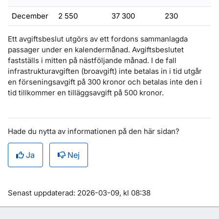
December
2 550
37 300
230
Ett avgiftsbeslut utgörs av ett fordons sammanlagda
passager under en kalendermånad. Avgiftsbeslutet
fastställs i mitten på nästföljande månad. I de fall
infrastrukturavgiften (broavgift) inte betalas in i tid utgår
en förseningsavgift på 300 kronor och betalas inte den i
tid tillkommer en tilläggsavgift på 500 kronor.
Hade du nytta av informationen på den här sidan?
Ja
Nej
Om sidan
Senast uppdaterad: 2026-03-09, kl 08:38