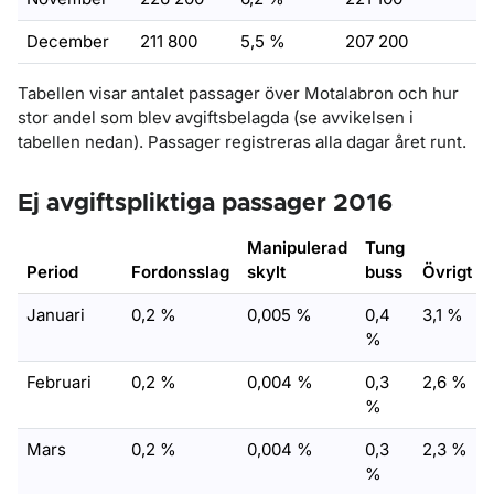
December
211 800
5,5 %
207 200
Tabellen visar antalet passager över Motalabron och hur
stor andel som blev avgiftsbelagda (se avvikelsen i
tabellen nedan). Passager registreras alla dagar året runt.
Ej avgiftspliktiga passager 2016
Manipulerad
Tung
Period
Fordonsslag
skylt
buss
Övrigt
Januari
0,2 %
0,005 %
0,4
3,1 %
%
Februari
0,2 %
0,004 %
0,3
2,6 %
%
Mars
0,2 %
0,004 %
0,3
2,3 %
%