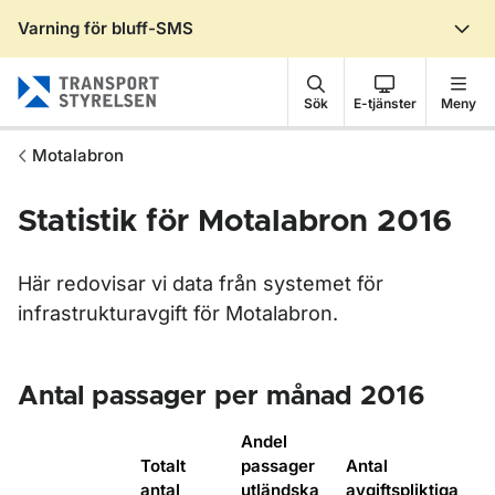
Varning för bluff-SMS
Gå till sidans innehåll
Sök
E-tjänster
Meny
Motalabron
Statistik för Motalabron 2016
Här redovisar vi data från systemet för
infrastrukturavgift för Motalabron.
Antal passager per månad 2016
Andel
Totalt
passager
Antal
antal
utländska
avgiftspliktiga