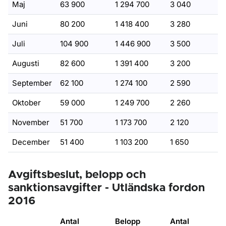
Maj
63 900
1 294 700
3 040
Juni
80 200
1 418 400
3 280
Juli
104 900
1 446 900
3 500
Augusti
82 600
1 391 400
3 200
September
62 100
1 274 100
2 590
Oktober
59 000
1 249 700
2 260
November
51 700
1 173 700
2 120
December
51 400
1 103 200
1 650
Avgiftsbeslut, belopp och
sanktionsavgifter - Utländska fordon
2016
Antal
Belopp
Antal