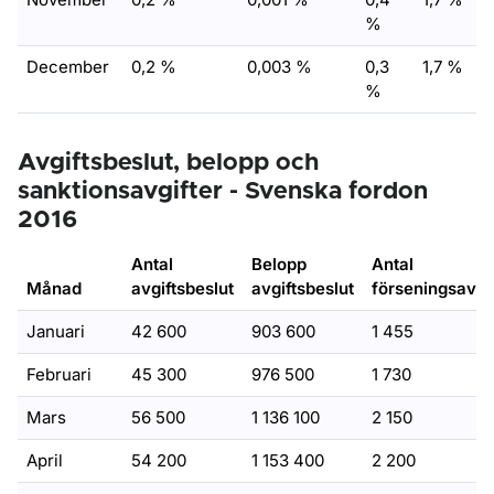
%
December
0,2 %
0,003 %
0,3
1,7 %
%
Avgiftsbeslut, belopp och
sanktionsavgifter - Svenska fordon
2016
Antal
Belopp
Antal
Månad
avgiftsbeslut
avgiftsbeslut
förseningsavgif
Januari
42 600
903 600
1 455
Februari
45 300
976 500
1 730
Mars
56 500
1 136 100
2 150
April
54 200
1 153 400
2 200