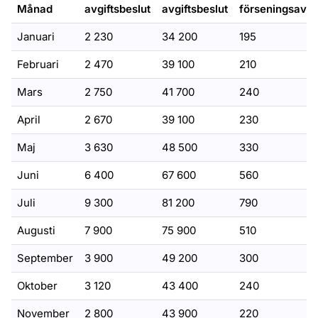
Månad
avgiftsbeslut
avgiftsbeslut
förseningsavgif
Januari
2 230
34 200
195
Februari
2 470
39 100
210
Mars
2 750
41 700
240
April
2 670
39 100
230
Maj
3 630
48 500
330
Juni
6 400
67 600
560
Juli
9 300
81 200
790
Augusti
7 900
75 900
510
September
3 900
49 200
300
Oktober
3 120
43 400
240
November
2 800
43 900
220