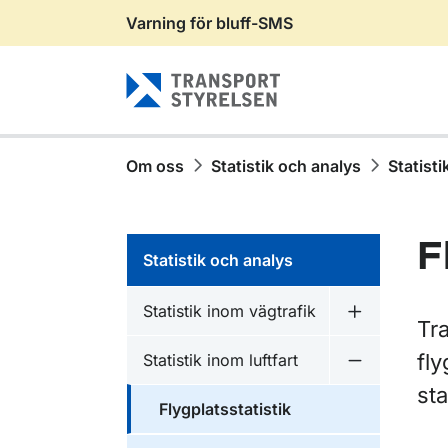
Varning för bluff-SMS
Gå till sidans innehåll
Om oss
Statistik och analys
Statisti
F
Statistik och analys
Statistik inom vägtrafik
Undermeny fö
Tra
fly
Statistik inom luftfart
Undermeny fö
sta
Flygplatsstatistik