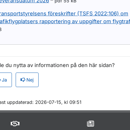
everansdatum 2026
pdf 55 kB
ransportstyrelsens föreskrifter (TSFS 2022:106) om
rafikflygplatsers rapportering av uppgifter om flygtraf
B
e du nytta av informationen på den här sidan?
Ja
Nej
m sidan
ast uppdaterad: 2026-07-15, kl 09:51