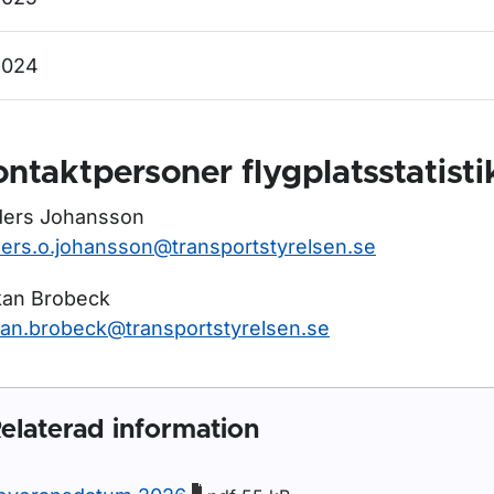
2024
ntaktpersoner flygplatsstatisti
ers Johansson
ers.o.johansson@transportstyrelsen.se
an Brobeck
an.brobeck@transportstyrelsen.se
elaterad information