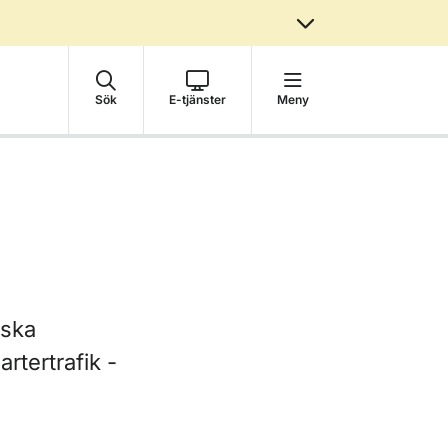
Sök
E-tjänster
Meny
nska
artertrafik -