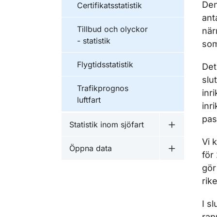
Den
Certifikatsstatistik
ant
Tillbud och olyckor
när
- statistik
som
Flygtidsstatistik
Det
slu
Trafikprognos
inr
luftfart
inr
pas
Statistik inom sjöfart
Undermeny fö
Vi 
Öppna data
Undermeny 
för
gör
rik
I s
rap