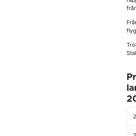
frå
Frå
fly
Tro
Sta
Pr
la
2