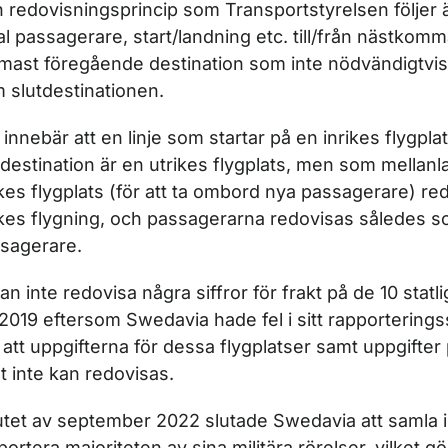
 redovisningsprincip som Transportstyrelsen följer ä
al passagerare, start/landning etc. till/från nästkomm
mast föregående destination som inte nödvändigtv
 slutdestinationen.
 innebär att en linje som startar på en inrikes flygpla
tdestination är en utrikes flygplats, men som mellan
ikes flygplats (för att ta ombord nya passagerare) r
ikes flygning, och passagerarna redovisas således s
sagerare.
r Statistik inom sjöfart
kan inte redovisa några siffror för frakt på de 10 statl
för Öppna data
 2019 eftersom Swedavia hade fel i sitt rapportering
 att uppgifterna för dessa flygplatser samt uppgifter 
et inte kan redovisas.
lutet av september 2022 slutade Swedavia att samla 
portera majoriteten av sina militära rörelser, vilket gör