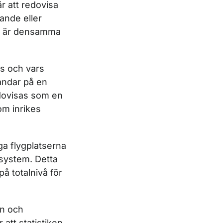
r att redovisa
ande eller
is är densamma
ts och vars
landar på en
edovisas som en
om inrikes
iga flygplatserna
ssystem. Detta
på totalnivå för
in och
 att statistiken