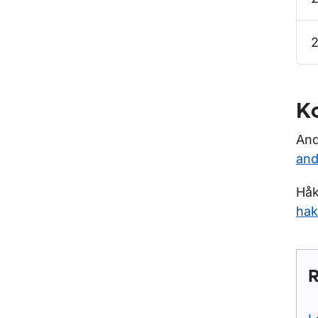
Ko
And
and
Håk
hak
R