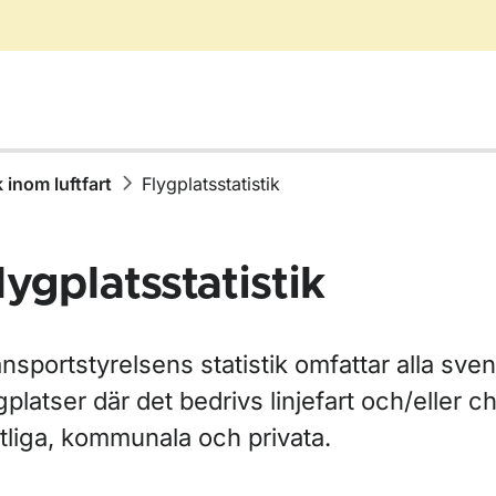
k inom luftfart
Flygplatsstatistik
lygplatsstatistik
r Statistik inom vägtrafik
nsportstyrelsens statistik omfattar alla sve
gplatser där det bedrivs linjefart och/eller ch
r Statistik inom luftfart
tliga, kommunala och privata.