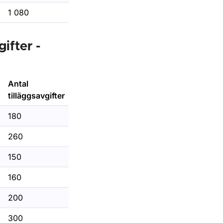
1 080
ifter -
Antal
tilläggsavgifter
180
260
150
160
200
300