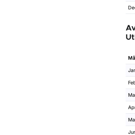
De
Av
Ut
Må
Ja
Feb
Ma
Apr
Ma
Ju