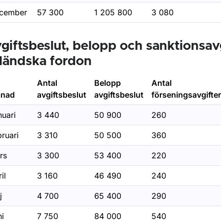
cember
57 300
1 205 800
3 080
giftsbeslut, belopp och sanktionsavg
ländska fordon
Antal
Belopp
Antal
nad
avgiftsbeslut
avgiftsbeslut
förseningsavgifter
nuari
3 440
50 900
260
ruari
3 310
50 500
360
rs
3 300
53 400
220
il
3 160
46 490
240
j
4 700
65 400
290
ni
7 750
84 000
540