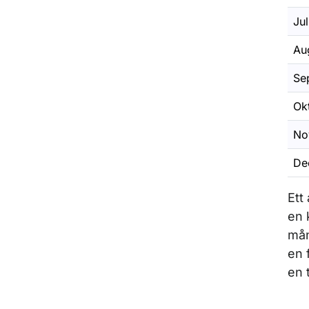
Jul
Au
Se
Ok
No
De
Ett
en 
mån
en 
en 