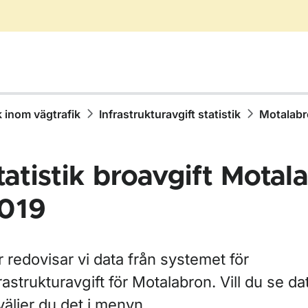
k inom vägtrafik
Infrastrukturavgift statistik
Motalab
tatistik broavgift Motal
019
r Statistik inom vägtrafik
r Olycksstatistik
 redovisar vi data från systemet för
rastrukturavgift för Motalabron. Vill du se dat
väljer du det i menyn.