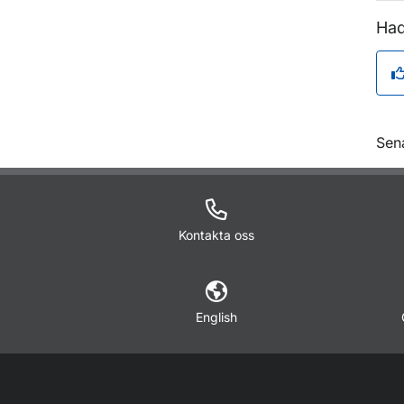
Had
O
Sen
Kontakta oss
English