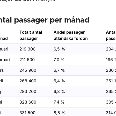
r Körkortsstatistik
r Skyltstatistik
ntal passager per månad
r Trängselskatt statistik
Totalt antal
Andel passager
Antal
nad
passager
utländska fordon
pass
nuari
219 300
6,5 %
204 
r Infrastrukturavgift statistik
ruari
211 500
7,0 %
196 
för Skurubron
rs
245 900
6,7 %
230 
il
268 400
6,4 %
251 
ör Sundsvallsbron
j
283 200
6,8 %
265 
ör Motalabron
ni
323 600
7,4 %
305 
i
331 500
8,5 %
314 