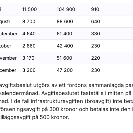
i
11 500
104 900
910
gusti
8 700
88 600
640
ptember
4 640
61 400
330
tober
2 860
42 400
230
vember
3 170
51 600
220
cember
3 200
47 200
230
 avgiftsbeslut utgörs av ett fordons sammanlagda p
kalendermånad. Avgiftsbeslutet fastställs i mitten på
ad. I de fall infrastrukturavgiften (broavgift) inte beta
förseningsavgift på 300 kronor och betalas inte den i
tilläggsavgift på 500 kronor.