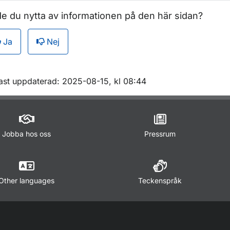
e du nytta av informationen på den här sidan?
Ja
Nej
m sidan
ast uppdaterad: 2025-08-15, kl 08:44
Jobba hos oss
Pressrum
Other languages
Teckenspråk