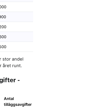
000
900
200
600
500
r stor andel
 året runt.
ifter -
Antal
tilläggsavgifter