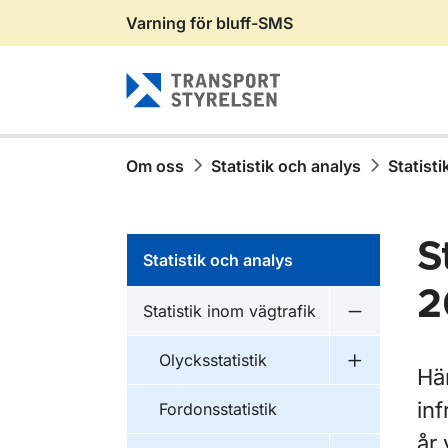
Varning för bluff-SMS
Gå till sidans innehåll
Om oss
Statistik och analys
Statisti
S
Statistik och analys
2
Statistik inom vägtrafik
Undermeny fö
Olycksstatistik
Undermeny fö
Här
inf
Fordonsstatistik
år 