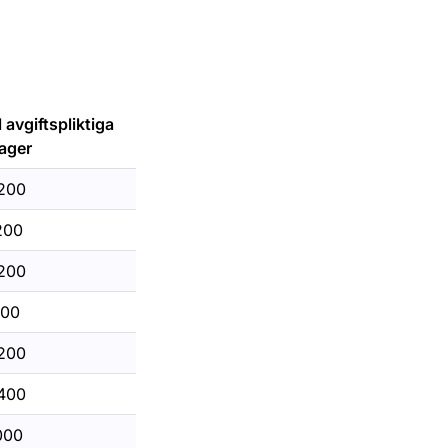
 avgiftspliktiga
ager
200
200
200
100
200
400
000