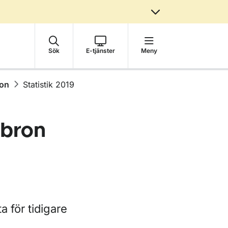
Sök
E-tjänster
Meny
ron
Statistik 2019
abron
a för tidigare