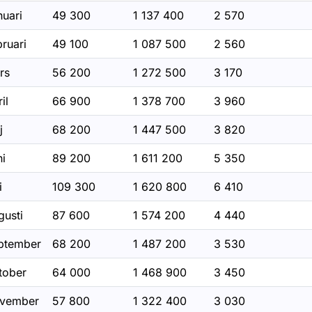
nuari
49 300
1 137 400
2 570
ruari
49 100
1 087 500
2 560
rs
56 200
1 272 500
3 170
il
66 900
1 378 700
3 960
j
68 200
1 447 500
3 820
ör Uppföljning myndigheters bilar
ni
89 200
1 611 200
5 350
i
109 300
1 620 800
6 410
gusti
87 600
1 574 200
4 440
r Statistik inom luftfart
ptember
68 200
1 487 200
3 530
r Statistik inom sjöfart
tober
64 000
1 468 900
3 450
för Öppna data
vember
57 800
1 322 400
3 030