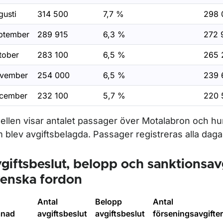
gusti
314 500
7,7 %
298 
ptember
289 915
6,3 %
272 
tober
283 100
6,5 %
265 
vember
254 000
6,5 %
239 
cember
232 100
5,7 %
220 
ellen visar antalet passager över Motalabron och hu
 blev avgiftsbelagda. Passager registreras alla dagar
giftsbeslut, belopp och sanktionsavg
enska fordon
Antal
Belopp
Antal
nad
avgiftsbeslut
avgiftsbeslut
förseningsavgifter