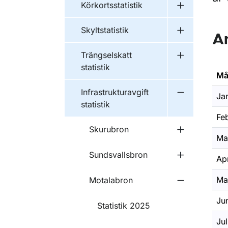
Körkortsstatistik
Undermeny fö
Skyltstatistik
Undermeny fö
A
Trängselskatt
Undermeny fö
statistik
Må
Infrastrukturavgift
Ja
Undermeny fö
statistik
Feb
Skurubron
Undermeny 
Ma
Sundsvallsbron
Apr
Undermeny f
Ma
Motalabron
Undermeny f
Ju
Statistik 2025
Jul