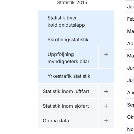
Statistik 2015
Ja
Statistik över
Feb
koldioxidutsläpp
Ma
Skrotningsstatistik
Apr
Uppföljning
Ma
Undermeny f
myndigheters bilar
Ju
Yrkestrafik statistik
Jul
Statistik inom luftfart
Au
Undermeny fö
Se
Statistik inom sjöfart
Undermeny fö
Ok
Öppna data
Undermeny 
No