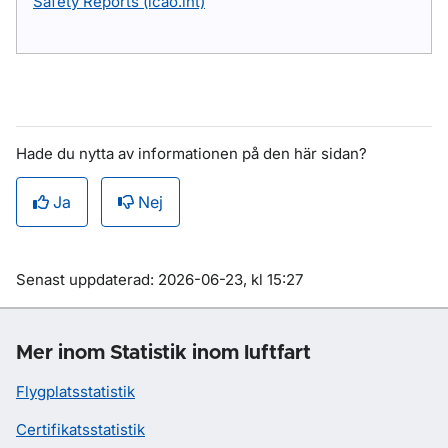
Safety Reports (icao.int)
Hade du nytta av informationen på den här sidan?
Ja
Nej
Om sidan
Senast uppdaterad: 2026-06-23, kl 15:27
Mer inom Statistik inom luftfart
Flygplatsstatistik
Certifikatsstatistik