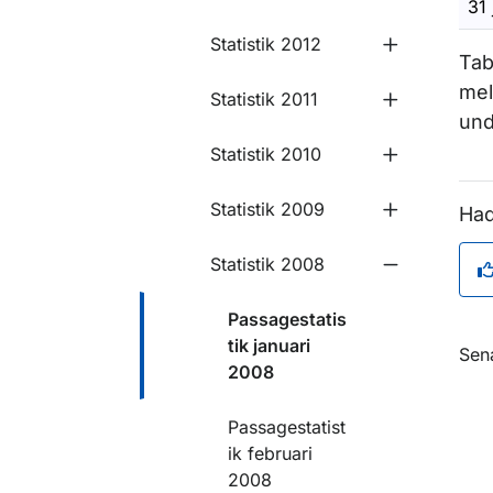
31 
Statistik 2012
Undermeny f
Tab
mel
Statistik 2011
Undermeny fö
und
Statistik 2010
Undermeny f
Statistik 2009
Had
Statistik 2008
Passagestatis
tik januari
O
Sen
2008
Passagestatist
ik februari
2008