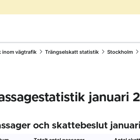
k inom vägtrafik
Trängselskatt statistik
Stockholm
assagestatistik januari
r Statistik inom vägtrafik
ssager och skattebeslut janua
r Olycksstatistik