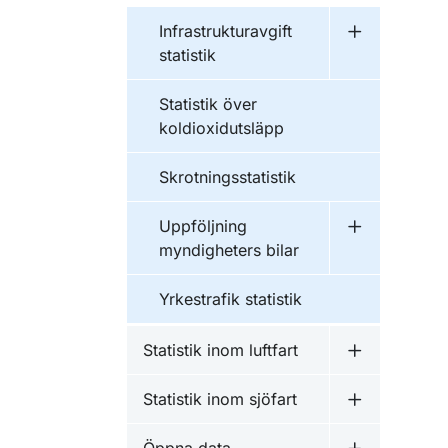
Infrastrukturavgift
Undermeny fö
statistik
Statistik över
koldioxidutsläpp
Skrotningsstatistik
Uppföljning
Undermeny f
myndigheters bilar
Yrkestrafik statistik
Statistik inom luftfart
Undermeny fö
Statistik inom sjöfart
Undermeny fö