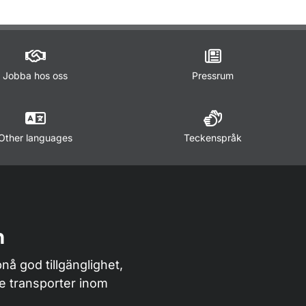
för Öppna data
Jobba hos oss
Pressrum
Other languages
Teckenspråk
n
nå god tillgänglighet,
de transporter inom