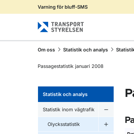
Varning för bluff-SMS
Gå till sidans innehåll
Om oss
Statistik och analys
Statisti
Passagestatistik januari 2008
P
Statistik och analys
Statistik inom vägtrafik
Undermeny fö
Pa
Olycksstatistik
Undermeny fö