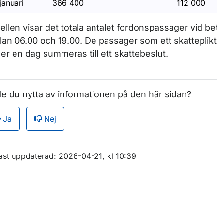
januari
366 400
112 000
ör Statistik 2012
ellen visar det totala antalet fordonspassager vid be
lan 06.00 och 19.00. De passager som ett skatteplikt
r Statistik 2011
er en dag summeras till ett skattebeslut.
ör Statistik 2010
e du nytta av informationen på den här sidan?
Undermeny för Statistik 2009
Ja
Nej
Undermeny för Statistik 2008
m sidan
ast uppdaterad: 2026-04-21, kl 10:39