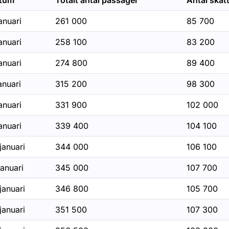
tum
Totalt antal passager
Antal skat
anuari
261 000
85 700
r Körkortsstatistik
anuari
258 100
83 200
anuari
274 800
89 400
r Skyltstatistik
anuari
315 200
98 300
r Trängselskatt statistik
anuari
331 900
102 000
anuari
339 400
104 100
för Stockholm
januari
344 000
106 100
januari
345 000
107 700
januari
346 800
105 700
januari
351 500
107 300