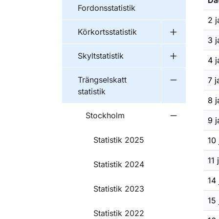
Da
Fordonsstatistik
2 j
Körkortsstatistik
Undermeny fö
3 j
Skyltstatistik
4 j
Undermeny fö
Trängselskatt
7 j
Undermeny fö
statistik
8 j
Stockholm
9 j
Undermeny 
Statistik 2025
10 
11 
Statistik 2024
14 
Statistik 2023
15 
Statistik 2022