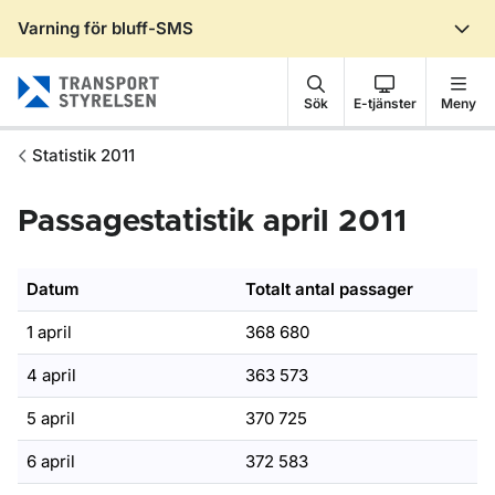
Varning för bluff-SMS
Gå till sidans innehåll
Sök
E-tjänster
Meny
Statistik 2011
Passagestatistik april 2011
Datum
Totalt antal passager
1 april
368 680
4 april
363 573
5 april
370 725
6 april
372 583