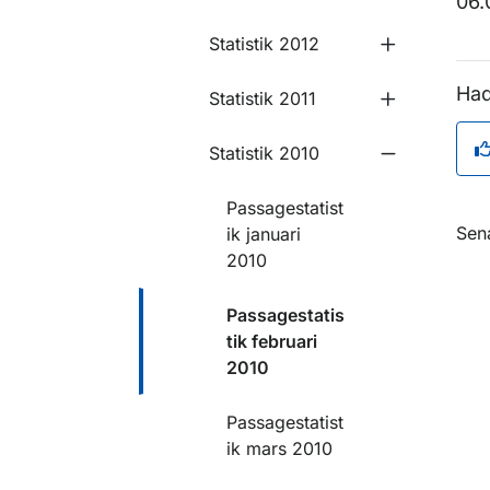
06.
Statistik 2012
Undermeny f
Had
Statistik 2011
Undermeny fö
Statistik 2010
Undermeny f
Passagestatist
O
Sen
ik januari
2010
Passagestatis
tik februari
2010
Passagestatist
ik mars 2010