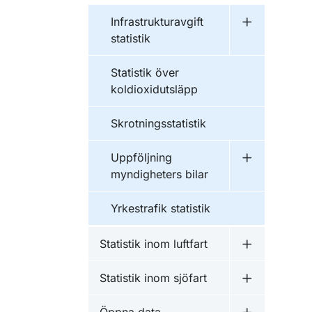
Infrastrukturavgift
Undermeny fö
statistik
Statistik över
koldioxidutsläpp
Skrotningsstatistik
Uppföljning
Undermeny f
myndigheters bilar
Yrkestrafik statistik
Statistik inom luftfart
Undermeny fö
Statistik inom sjöfart
Undermeny fö