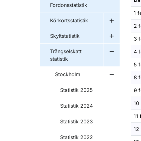
Da
Fordonsstatistik
1 f
Körkortsstatistik
Undermeny fö
2 f
Skyltstatistik
3 f
Undermeny fö
Trängselskatt
4 f
Undermeny fö
statistik
5 f
Stockholm
8 f
Undermeny 
Statistik 2025
9 f
10 
Statistik 2024
11 
Statistik 2023
12 
Statistik 2022