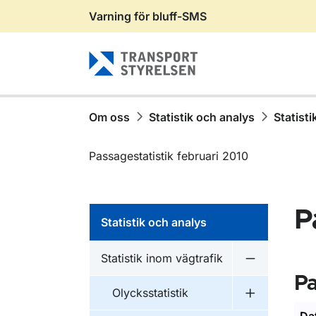
Varning för bluff-SMS
Gå till sidans innehåll
Om oss
Statistik och analys
Statisti
Passagestatistik februari 2010
P
Statistik och analys
Statistik inom vägtrafik
Undermeny fö
Pa
Olycksstatistik
Undermeny fö