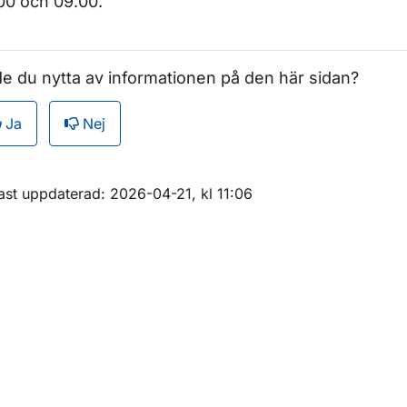
00 och 09.00.
ör Statistik 2012
e du nytta av informationen på den här sidan?
r Statistik 2011
Ja
Nej
ör Statistik 2010
m sidan
ast uppdaterad: 2026-04-21, kl 11:06