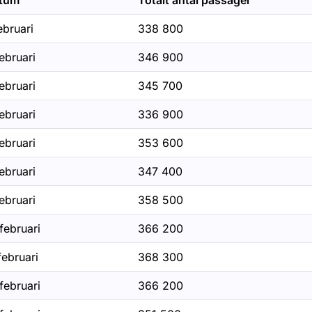
tum
Totalt antal passager
ebruari
338 800
r Körkortsstatistik
ebruari
346 900
ebruari
345 700
r Skyltstatistik
ebruari
336 900
r Trängselskatt statistik
ebruari
353 600
ebruari
347 400
för Stockholm
ebruari
358 500
februari
366 200
februari
368 300
februari
366 200