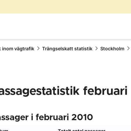
k inom vägtrafik
Trängselskatt statistik
Stockholm
assagestatistik februar
r Statistik inom vägtrafik
ssager i februari 2010
r Olycksstatistik