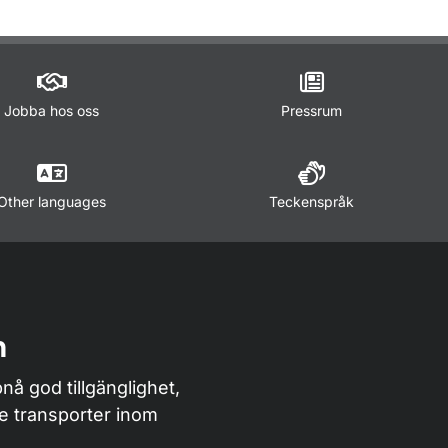
för Öppna data
Jobba hos oss
Pressrum
Other languages
Teckenspråk
n
nå god tillgänglighet,
de transporter inom