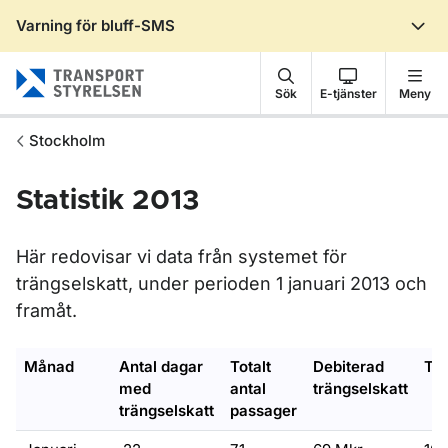
Varning för bluff-SMS
Gå till sidans innehåll
Sök
E-tjänster
Meny
Stockholm
Statistik 2013
Här redovisar vi data från systemet för
trängselskatt, under perioden 1 januari 2013 och
framåt.
Månad
Antal dagar
Totalt
Debiterad
Til
med
antal
trängselskatt
trängselskatt
passager