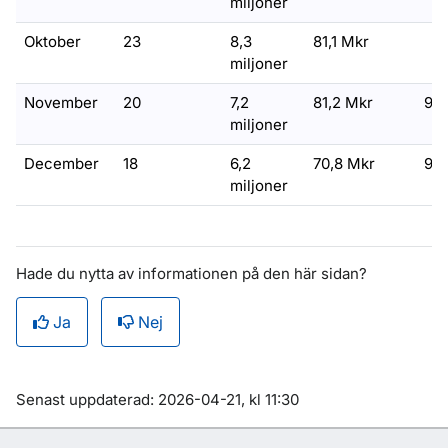
miljoner
Oktober
23
8,3
81,1 Mkr
miljoner
November
20
7,2
81,2 Mkr
9,
miljoner
December
18
6,2
70,8 Mkr
9,1
miljoner
Hade du nytta av informationen på den här sidan?
Ja
Nej
Om sidan
Senast uppdaterad: 2026-04-21, kl 11:30