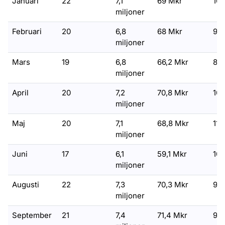
Januari
22
7,1
69 Mkr
10,
miljoner
Februari
20
6,8
68 Mkr
9,8
miljoner
Mars
19
6,8
66,2 Mkr
8,
miljoner
April
20
7,2
70,8 Mkr
10,
miljoner
Maj
20
7,1
68,8 Mkr
11,
miljoner
Juni
17
6,1
59,1 Mkr
10,
miljoner
Augusti
22
7,3
70,3 Mkr
9,
miljoner
September
21
7,4
71,4 Mkr
9,