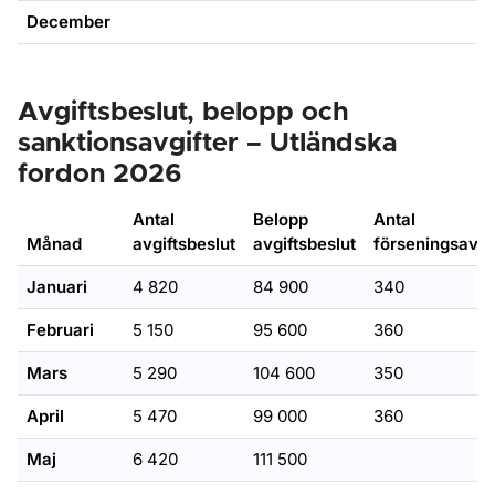
December
Avgiftsbeslut, belopp och
sanktionsavgifter – Utländska
fordon 2026
Antal
Belopp
Antal
Månad
avgiftsbeslut
avgiftsbeslut
förseningsavgi
Januari
4 820
84 900
340
Februari
5 150
95 600
360
Mars
5 290
104 600
350
April
5 470
99 000
360
Maj
6 420
111 500