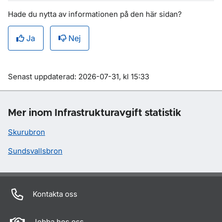
Hade du nytta av informationen på den här sidan?
Ja
Nej
Om sidan
Senast uppdaterad: 2026-07-31, kl 15:33
Mer inom Infrastrukturavgift statistik
Skurubron
Sundsvallsbron
Kontakta oss
Jobba hos oss