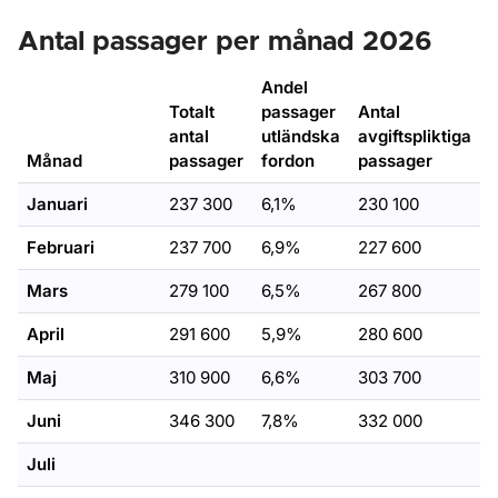
Antal passager per månad 2026
Andel
Totalt
passager
Antal
antal
utländska
avgiftspliktiga
Månad
passager
fordon
passager
Januari
237 300
6,1%
230 100
Februari
237 700
6,9%
227 600
Mars
279 100
6,5%
267 800
April
291 600
5,9%
280 600
Maj
310 900
6,6%
303 700
Juni
346 300
7,8%
332 000
Juli