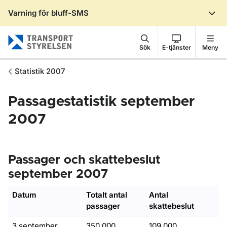
Varning för bluff-SMS
Gå till sidans innehåll
Sök
E-tjänster
Meny
Statistik 2007
Passagestatistik september
2007
Passager och skattebeslut
september 2007
Datum
Totalt antal
Antal
passager
skattebeslut
3 september
350 000
109 000