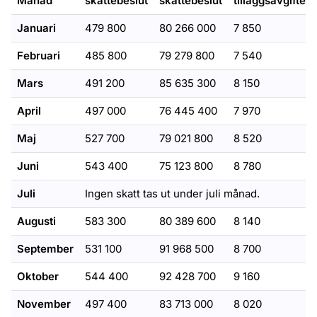
Månad
skattebeslut
skattebeslut
tilläggsavgifter
Januari
479 800
80 266 000
7 850
Februari
485 800
79 279 800
7 540
Mars
491 200
85 635 300
8 150
April
497 000
76 445 400
7 970
Maj
527 700
79 021 800
8 520
Juni
543 400
75 123 800
8 780
Juli
Ingen skatt tas ut under juli månad.
Augusti
583 300
80 389 600
8 140
September
531 100
91 968 500
8 700
Oktober
544 400
92 428 700
9 160
November
497 400
83 713 000
8 020