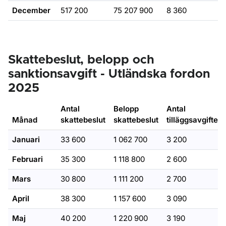
December
517 200
75 207 900
8 360
Skattebeslut, belopp och
sanktionsavgift - Utländska fordon
2025
Antal
Belopp
Antal
Månad
skattebeslut
skattebeslut
tilläggsavgifter
Januari
33 600
1 062 700
3 200
Februari
35 300
1 118 800
2 600
Mars
30 800
1 111 200
2 700
April
38 300
1 157 600
3 090
Maj
40 200
1 220 900
3 190