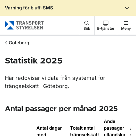
Varning för bluff-SMS
Gå till sidans innehåll
Sök
E-tjänster
Meny
Göteborg
Statistik 2025
Här redovisar vi data från systemet för
trängselskatt i Göteborg.
Antal passager per månad 2025
Andel
Antal dagar
Totalt antal
passager
An
med
trängselskatt
utländska
sk