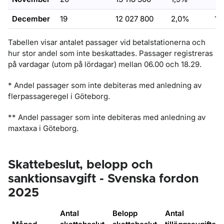
December
19
12 027 800
2,0%
10
Tabellen visar antalet passager vid betalstationerna och
hur stor andel som inte beskattades. Passager registreras
på vardagar (utom på lördagar) mellan 06.00 och 18.29.
* Andel passager som inte debiteras med anledning av
flerpassageregel i Göteborg.
** Andel passager som inte debiteras med anledning av
maxtaxa i Göteborg.
Skattebeslut, belopp och
sanktionsavgift - Svenska fordon
2025
Antal
Belopp
Antal