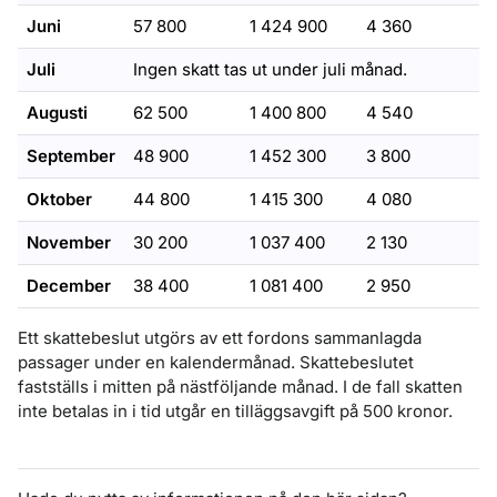
Juni
57 800
1 424 900
4 360
Juli
Ingen skatt tas ut under juli månad.
Augusti
62 500
1 400 800
4 540
September
48 900
1 452 300
3 800
Oktober
44 800
1 415 300
4 080
November
30 200
1 037 400
2 130
December
38 400
1 081 400
2 950
Ett skattebeslut utgörs av ett fordons sammanlagda
passager under en kalendermånad. Skattebeslutet
fastställs i mitten på nästföljande månad. I de fall skatten
inte betalas in i tid utgår en tilläggsavgift på 500 kronor.