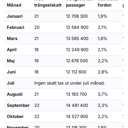
Månad
trängselskatt
passager
fordon
pa
Januari
21
12 708 300
1,9%
10
Februari
20
12 584 900
2,1%
10
Mars
21
13 585 400
1,9%
11
April
18
12 249 900
2,1%
10
Maj
19
12 676 500
2,2%
10
Juni
18
12 112 600
2,8%
10
Juli
Ingen skatt tas ut under juli månad.
Augusti
21
13 183 700
3,7%
11
September
22
14 481 400
2,3%
12
Oktober
22
14 527 900
2,2%
12
November
20
13 118 300
1,9%
11