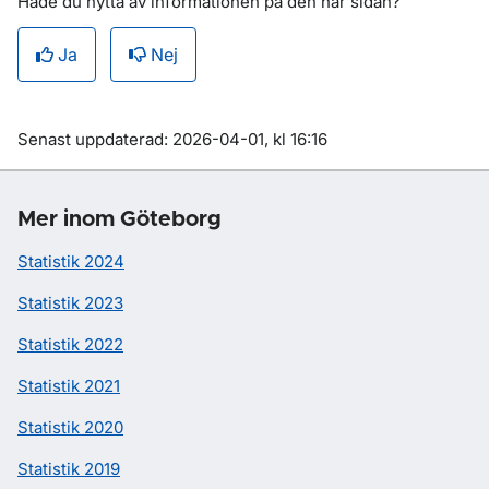
Hade du nytta av informationen på den här sidan?
Ja
Nej
Om sidan
Senast uppdaterad: 2026-04-01, kl 16:16
Mer inom Göteborg
Statistik 2024
Statistik 2023
Statistik 2022
Statistik 2021
Statistik 2020
Statistik 2019