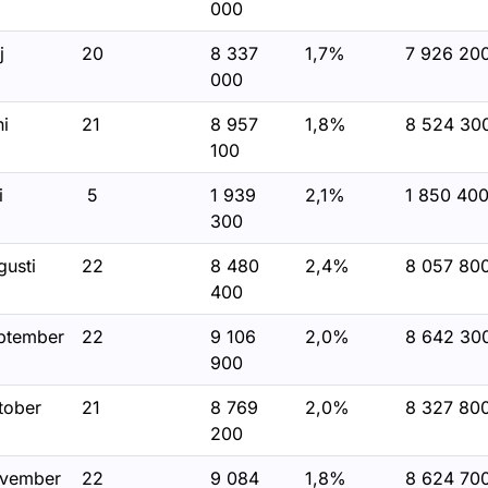
000
j
20
8 337
1,7%
7 926 20
000
ni
21
8 957
1,8%
8 524 30
100
i
5
1 939
2,1%
1 850 40
300
gusti
22
8 480
2,4%
8 057 80
400
ptember
22
9 106
2,0%
8 642 30
900
tober
21
8 769
2,0%
8 327 80
200
vember
22
9 084
1,8%
8 624 70
ör Statistik 2012