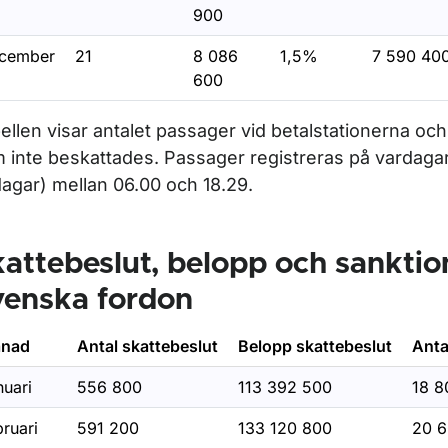
900
r Statistik 2011
cember
21
8 086
1,5%
7 590 40
600
ör Statistik 2010
ellen visar antalet passager vid betalstationerna och
Undermeny för Statistik 2009
 inte beskattades. Passager registreras på vardaga
dagar) mellan 06.00 och 18.29.
Undermeny för Statistik 2008
Undermeny för Statistik 2007
attebeslut, belopp och sanktion
venska fordon
för Göteborg
nad
Antal skattebeslut
Belopp skattebeslut
Anta
r Infrastrukturavgift statistik
nuari
556 800
113 392 500
18 8
ruari
591 200
133 120 800
20 