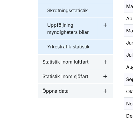
Ma
Skrotningsstatistik
Apr
Uppföljning
Undermeny f
Ma
myndigheters bilar
Ju
Yrkestrafik statistik
Jul
Statistik inom luftfart
Undermeny fö
Au
Statistik inom sjöfart
Se
Undermeny fö
Öppna data
Ok
Undermeny 
No
De