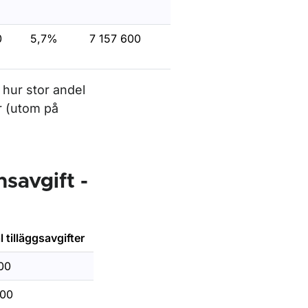
0
5,7%
7 157 600
 hur stor andel
r (utom på
savgift -
l tilläggsavgifter
00
600