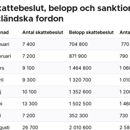
attebeslut, belopp och sanktio
tländska fordon
nad
Antal skattebeslut
Belopp skattebeslut
Anta
nuari
7 400
704 800
770
ruari
7 200
871 900
790
rs
9 100
1 464 800
1 0
il
9 300
1 320 700
1 01
j
10 100
1 352 600
1 2
ni
13 300
1 502 500
1 4
i
7 200
352 300
730
gusti
26 700
2 010 600
2 58