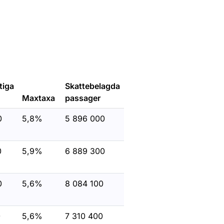
tiga
Skattebelagda
Maxtaxa
passager
0
5,8%
5 896 000
0
5,9%
6 889 300
0
5,6%
8 084 100
0
5,6%
7 310 400