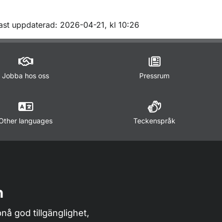
m sidan
ast uppdaterad: 2026-04-21, kl 10:26
Jobba hos oss
Pressrum
Other languages
Teckenspråk
n
nå god tillgänglighet,