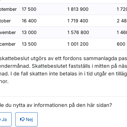
ptember
17 500
1 813 900
1 72
tober
16 400
1 719 400
2 4
vember
13 000
1 576 800
1 4
cember
13 500
1 001 200
600
 skattebeslut utgörs av ett fordons sammanlagda pa
endermånad. Skattebeslutet fastställs i mitten på näs
ad. I de fall skatten inte betalas in i tid utgår en till
nor.
e du nytta av informationen på den här sidan?
Ja
Nej