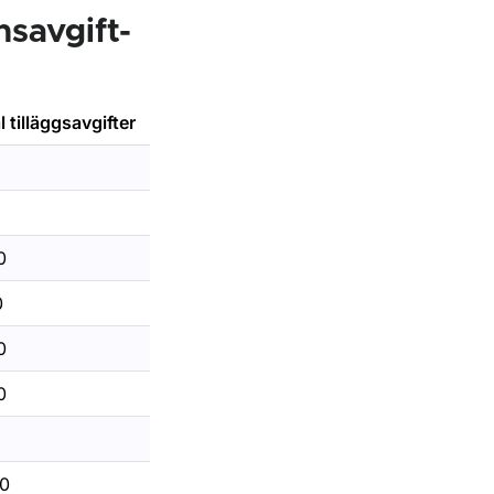
nsavgift-
l tilläggsavgifter
60
0
00
60
0