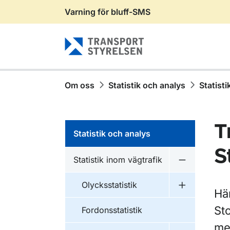
Varning för bluff-SMS
Gå till sidans innehåll
Om oss
Statistik och analys
Statisti
T
Statistik och analys
S
Statistik inom vägtrafik
Undermeny fö
Olycksstatistik
Undermeny fö
Här
Sto
Fordonsstatistik
me