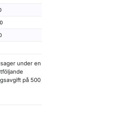
0
80
60
ssager under en
tföljande
äggsavgift på 500