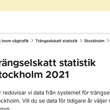
k inom vägtrafik
Trängselskatt statistik
Stockholm
rängselskatt statistik
tockholm 2021
r Statistik inom vägtrafik
r Olycksstatistik
 redovisar vi data från systemet för trängsel
ckholm. Vill du se data för tidigare år väljer 
nyn.