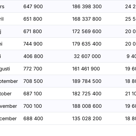
rs
647 900
186 398 300
24 
il
651 800
168 337 800
25 
ör Uppföljning myndigheters bilar
j
671 800
172 569 600
20 
ni
744 900
179 635 400
20 
i
406 800
32 607 000
9 4
r Statistik inom luftfart
gusti
772 700
161 461 900
19 6
ptember
708 500
189 784 500
18 8
r Statistik inom sjöfart
tober
687 100
182 725 400
21 1
för Öppna data
vember
700 100
188 008 600
19 
cember
688 400
135 028 200
18 8