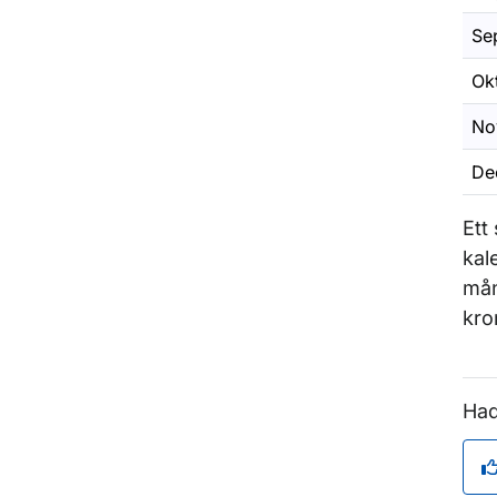
Se
Ok
No
De
Ett
kal
mån
kro
Had