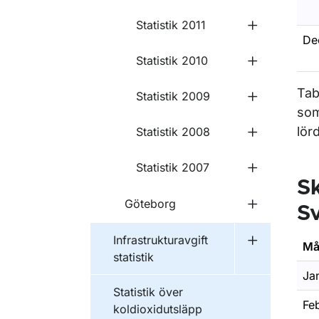
Statistik 2011
Undermeny fö
De
Statistik 2010
Undermeny f
Tab
Statistik 2009
som
lör
Statistik 2008
Statistik 2007
Sk
Göteborg
S
Undermeny 
Infrastrukturavgift
Må
Undermeny fö
statistik
Ja
Statistik över
Feb
koldioxidutsläpp