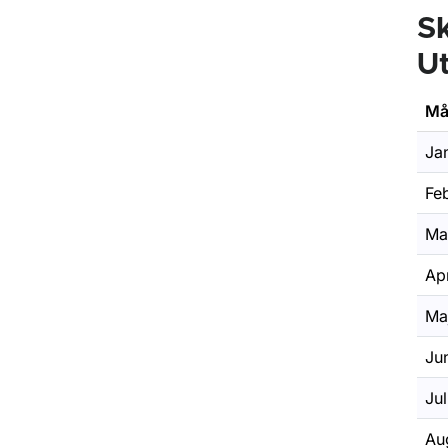
Sk
U
Må
Ja
Feb
Ma
Apr
Ma
Ju
Jul
Au