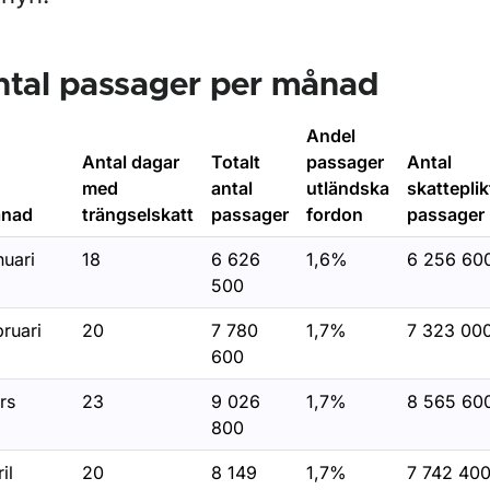
r Körkortsstatistik
r Skyltstatistik
ntal passager per månad
r Trängselskatt statistik
Andel
Antal dagar
Totalt
passager
Antal
med
antal
utländska
skatteplik
för Stockholm
nad
trängselskatt
passager
fordon
passager
nuari
18
6 626
1,6%
6 256 60
500
ruari
20
7 780
1,7%
7 323 00
600
rs
23
9 026
1,7%
8 565 60
800
il
20
8 149
1,7%
7 742 40