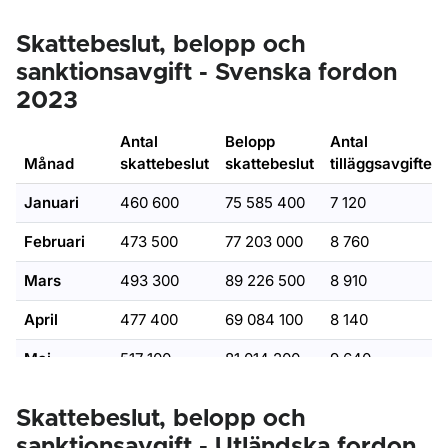
December
19
11 514 900
2,3 %
9 
Skattebeslut, belopp och
sanktionsavgift - Svenska fordon
2023
Antal
Belopp
Antal
Månad
skattebeslut
skattebeslut
tilläggsavgifter
Januari
460 600
75 585 400
7 120
Februari
473 500
77 203 000
8 760
Mars
493 300
89 226 500
8 910
April
477 400
69 084 100
8 140
Maj
517 100
81 014 200
9 640
Juni
565 300
76 723 200
10 100
Skattebeslut, belopp och
Juli
Ingen skatt tas ut under juli månad.
sanktionsavgift - Utländska fordon