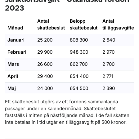
2023
Augusti
576 600
81 931 100
10 140
September
515 000
84 633 100
9 610
Antal
Belopp
Antal
Månad
skattebeslut
skattebeslut
tilläggsavgifter
Oktober
515 900
89 439 000
11 000
Januari
25 200
808 300
2 640
November
497 500
84 636 300
9 220
Februari
29 900
948 300
2 970
December
492 800
71 121 200
8 630
Mars
26 600
862 700
2 700
April
29 400
854 400
2 771
Maj
24 000
654 500
2 390
Juni
47 100
1 088 000
4 730
Ett skattebeslut utgörs av ett fordons sammanlagda
passager under en kalendermånad. Skattebeslutet
Juli
Ingen skatt tas ut under juli månad.
fastställs i mitten på nästföljande månad. I de fall skatten
inte betalas in i tid utgår en tilläggsavgift på 500 kronor.
Augusti
85 300
2 002 200
9 640
September
31 200
869 700
3 150