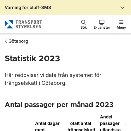
Varning för bluff-SMS
Gå till sidans innehåll
Sök
E-tjänster
Meny
Göteborg
Statistik 2023
Här redovisar vi data från systemet för
trängselskatt i Göteborg.
Antal passager per månad 2023
Andel
Antal dagar
Totalt antal
passager
An
med
trängselskatt
utländska
sk