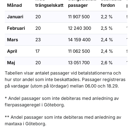
Månad
trängselskatt
passager
fordon
pa
Januari
20
11 907 500
2,2 %
9 
Februari
20
12 240 300
2,5 %
10
Mars
23
14 159 400
2,4 %
11
April
17
11 062 500
2,4 %
9 
Maj
20
13 051 700
2,6 %
10
Tabellen visar antalet passager vid betalstationerna och
Juni
19
12 502 800
3,1 %
10
hur stor andel som inte beskattades. Passager registreras
Juli
Ingen skatt tas ut under juli månad.
på vardagar (utom på lördagar) mellan 06.00 och 18.29.
Augusti
23
13 520 900
3,9 %
11
* Andel passager som inte debiteras med anledning av
flerpassageregel i Göteborg.
September
21
13 486 200
2,6 %
11
** Andel passager som inte debiteras med anledning av
Oktober
22
14 204 800
2,4 %
11
maxtaxa i Göteborg.
November
21
13 416 300
2,1%
11