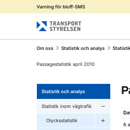
Varning för bluff-SMS
Gå till sidans innehåll
Om oss
Statistik och analys
Statisti
Passagestatistik april 2010
P
Statistik och analys
Statistik inom vägtrafik
Undermeny fö
Da
Olycksstatistik
Undermeny fö
6 a