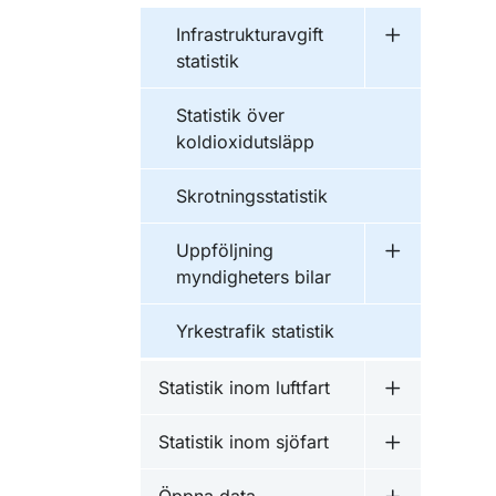
Infrastrukturavgift
Undermeny fö
statistik
Statistik över
koldioxidutsläpp
Skrotningsstatistik
Uppföljning
Undermeny f
myndigheters bilar
Yrkestrafik statistik
Statistik inom luftfart
Undermeny fö
Statistik inom sjöfart
Undermeny fö