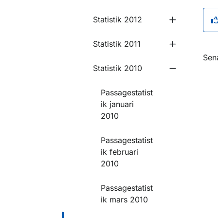
Statistik 2012
Undermeny f
Statistik 2011
Undermeny fö
O
Sen
Statistik 2010
Undermeny f
Passagestatist
ik januari
2010
Passagestatist
ik februari
2010
Passagestatist
ik mars 2010