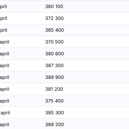
pril
360 100
pril
372 300
r Körkortsstatistik
pril
365 400
r Skyltstatistik
april
370 500
r Trängselskatt statistik
april
380 600
april
387 300
för Stockholm
april
389 900
april
381 200
april
375 400
april
385 300
april
389 200