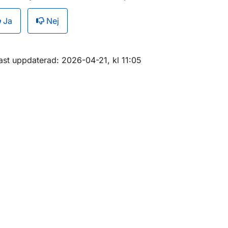
Ja
Nej
ör Statistik 2012
r Statistik 2011
m sidan
ast uppdaterad: 2026-04-21, kl 11:05
ör Statistik 2010