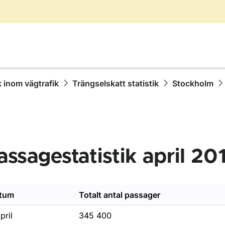
k inom vägtrafik
Trängselskatt statistik
Stockholm
assagestatistik april 20
r Statistik inom vägtrafik
tum
Totalt antal passager
r Olycksstatistik
pril
345 400