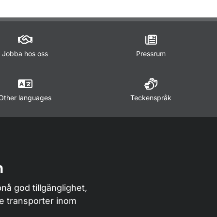
för Öppna data
Jobba hos oss
Pressrum
Other languages
Teckenspråk
n
nå god tillgänglighet,
de transporter inom