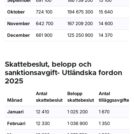
September
691 100
186 739 200
15 100
Oktober
724 100
194 675 300
15 640
November
642 700
167 209 200
14 600
December
661 900
125 250 900
14 370
Skattebeslut, belopp och
sanktionsavgift- Utländska fordon
2025
Antal
Belopp
Antal
Månad
skattebeslut
skattebeslut
tilläggsavgifter
Januari
12 410
1 025 200
1 670
Februari
12 330
1 036 900
1 350