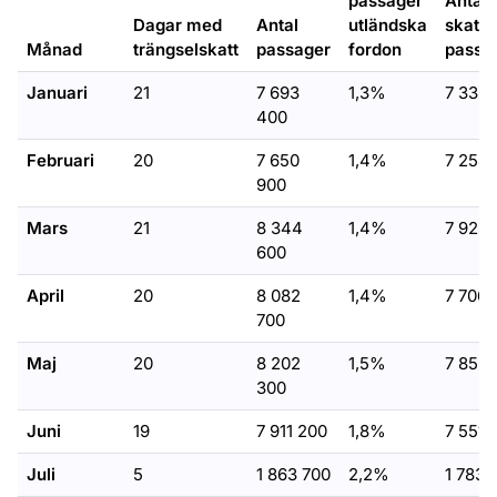
passager
Antal
Dagar med
Antal
utländska
skatte
Månad
trängselskatt
passager
fordon
passa
Januari
21
7 693
1,3%
7 333 
400
Februari
20
7 650
1,4%
7 254
900
Mars
21
8 344
1,4%
7 928 
600
April
20
8 082
1,4%
7 706 
700
Maj
20
8 202
1,5%
7 852 
300
Juni
19
7 911 200
1,8%
7 551 
Juli
5
1 863 700
2,2%
1 783 