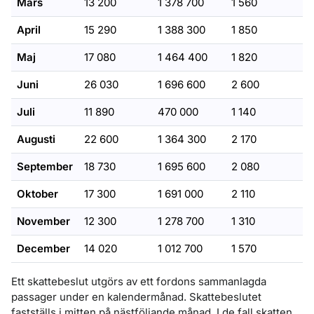
Mars
13 200
1 378 700
1 560
April
15 290
1 388 300
1 850
Maj
17 080
1 464 400
1 820
Juni
26 030
1 696 600
2 600
Juli
11 890
470 000
1 140
Augusti
22 600
1 364 300
2 170
September
18 730
1 695 600
2 080
Oktober
17 300
1 691 000
2 110
November
12 300
1 278 700
1 310
December
14 020
1 012 700
1 570
Ett skattebeslut utgörs av ett fordons sammanlagda
passager under en kalendermånad. Skattebeslutet
fastställs i mitten på nästföljande månad. I de fall skatten