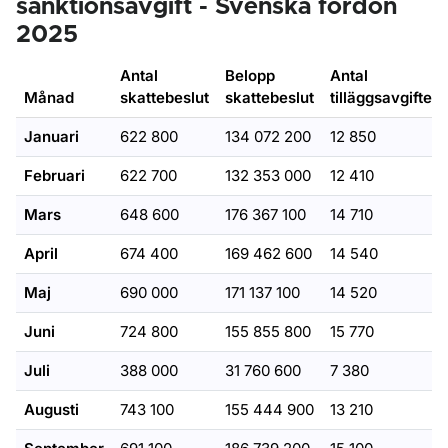
sanktionsavgift - Svenska fordon
2025
Antal
Belopp
Antal
Månad
skattebeslut
skattebeslut
tilläggsavgifter
Januari
622 800
134 072 200
12 850
Februari
622 700
132 353 000
12 410
Mars
648 600
176 367 100
14 710
April
674 400
169 462 600
14 540
Maj
690 000
171 137 100
14 520
Juni
724 800
155 855 800
15 770
Juli
388 000
31 760 600
7 380
Augusti
743 100
155 444 900
13 210