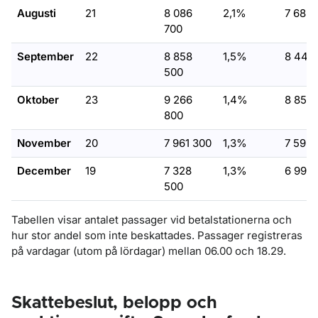
Augusti
21
8 086
2,1%
7 685 
700
September
22
8 858
1,5%
8 445
500
Oktober
23
9 266
1,4%
8 850
800
November
20
7 961 300
1,3%
7 593 
December
19
7 328
1,3%
6 992
500
Tabellen visar antalet passager vid betalstationerna och
hur stor andel som inte beskattades. Passager registreras
på vardagar (utom på lördagar) mellan 06.00 och 18.29.
Skattebeslut, belopp och