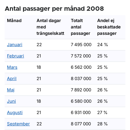
Antal passager per månad 2008
Månad
Antal dagar
Totalt
Andel ej
med
antal
beskattade
trängselskatt
passager
passager
Januari
22
7 495 000
24 %
Februari
21
7 572 000
25 %
Mars
18
6 562 000
25 %
April
21
8 037 000
25 %
Maj
21
7 892 000
26 %
Juni
18
6 580 000
26 %
Augusti
21
6 931 000
27 %
September
22
8 077 000
28 %