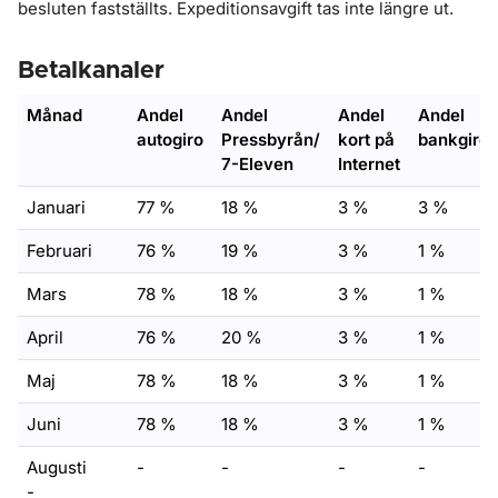
besluten fastställts. Expeditionsavgift tas inte längre ut.
Betalkanaler
Månad
Andel
Andel
Andel
Andel
autogiro
Pressbyrån/
kort på
bankgiro/
7-Eleven
Internet
Januari
77 %
18 %
3 %
3 %
Februari
76 %
19 %
3 %
1 %
Mars
78 %
18 %
3 %
1 %
April
76 %
20 %
3 %
1 %
Maj
78 %
18 %
3 %
1 %
Juni
78 %
18 %
3 %
1 %
Augusti
-
-
-
-
-