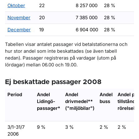
Oktober
22
8 257 000
28 %
November
20
7 385 000
28 %
December
19
6 904 000
28 %
Tabellen visar antalet passager vid betalstationerna och
hur stor andel som inte beskattades (se även tabell
nedan). Passager registreras på vardagar (utom på
lördagar) mellan 06.00 och 19.00.
Ej beskattade passager 2008
Period
Andel
Andel
Andel
Andel p-
Lidingö-
drivmedel**
buss
tillstånd
passager*
("miljöbilar")
rörelsehi
3/1-31/7
9 %
3 %
2 %
2 %
2006