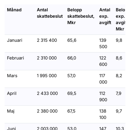
Månad
Antal
Belopp
Antal
Belop
skattebeslut
skattebeslut,
exp.
exp.
Mkr
avgift
avgift,
Mkr
Januari
2 315 400
65,6
139
9,8
500
Februari
2 310 000
66,0
122
8,6
600
Mars
1 995 000
57,0
117
8,2
000
April
2 433 000
69,5
112
7,9
900
Maj
2 380 000
67,5
138
9,7
100
Juni
2 003 000
53,0
147
10,3