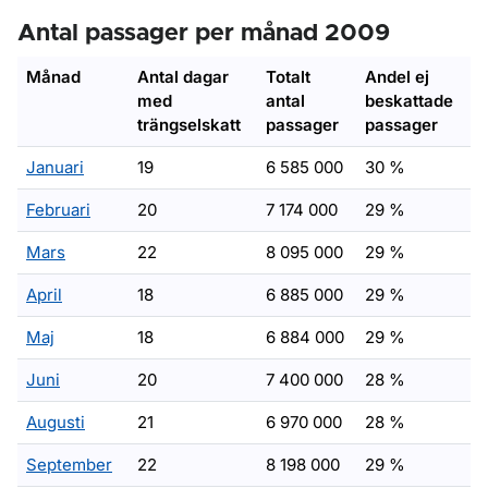
Antal passager per månad 2009
Månad
Antal dagar
Totalt
Andel ej
med
antal
beskattade
trängselskatt
passager
passager
Januari
19
6 585 000
30 %
Februari
20
7 174 000
29 %
Mars
22
8 095 000
29 %
April
18
6 885 000
29 %
Maj
18
6 884 000
29 %
Juni
20
7 400 000
28 %
Augusti
21
6 970 000
28 %
September
22
8 198 000
29 %