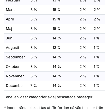
Februari
8 %
15 %
2 %
2 %
Mars
8 %
15 %
2 %
2 %
April
8 %
15 %
2 %
2 %
Maj
8 %
15 %
2 %
2 %
Juni
8 %
14 %
2 %
1 %
Augusti
8 %
13 %
2 %
1 %
September
8 %
14 %
2 %
1 %
Oktober
8 %
14 %
2 %
1 %
November
8 %
14 %
2 %
1 %
December
7 %
14 %
2 %
1 %
Tabellen visar kategorier av ej beskattade passager.
* Ingen trängselskatt tas ut för fordon på väg till eller från