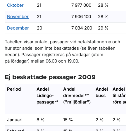
Oktober
21
7 977 000
28 %
November
21
7 906 100
28 %
December
20
7 034 200
29 %
Tabellen visar antalet passager vid betalstationerna och
hur stor andel som inte beskattades (se även tabellen
nedan). Passager registreras på vardagar (utom
på lördagar) mellan 06.00 och 19.00.
Ej beskattade passager 2009
Period
Andel
Andel
Andel
Andel p-
Lidingö-
drivmedel**
buss
tillstånd
passager*
("miljöbilar")
rörelseh
Januari
8 %
15 %
2 %
2 %