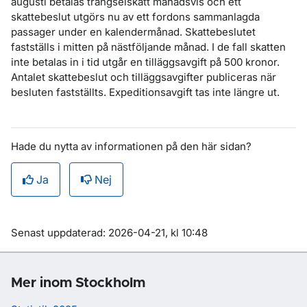
augusti betalas trängselskatt månadsvis och ett
skattebeslut utgörs nu av ett fordons sammanlagda
passager under en kalendermånad. Skattebeslutet
fastställs i mitten på nästföljande månad. I de fall skatten
inte betalas in i tid utgår en tilläggsavgift på 500 kronor.
Antalet skattebeslut och tilläggsavgifter publiceras när
besluten fastställts. Expeditionsavgift tas inte längre ut.
Hade du nytta av informationen på den här sidan?
Ja
Nej
Om sidan
Senast uppdaterad: 2026-04-21, kl 10:48
Mer inom Stockholm