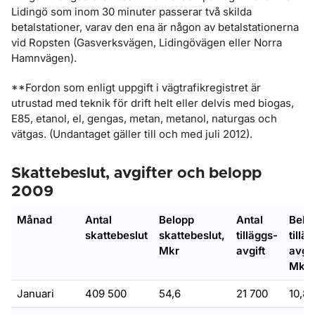
Lidingö som inom 30 minuter passerar två skilda
betalstationer, varav den ena är någon av betalstationerna
vid Ropsten (Gasverksvägen, Lidingövägen eller Norra
Hamnvägen).
**Fordon som enligt uppgift i vägtrafikregistret är
utrustad med teknik för drift helt eller delvis med biogas,
E85, etanol, el, gengas, metan, metanol, naturgas och
vätgas. (Undantaget gäller till och med juli 2012).
Skattebeslut, avgifter och belopp
2009
Månad
Antal
Belopp
Antal
Belo
skattebeslut
skattebeslut,
tilläggs-
tillä
Mkr
avgift
avgif
Mkr
Januari
409 500
54,6
21 700
10,8