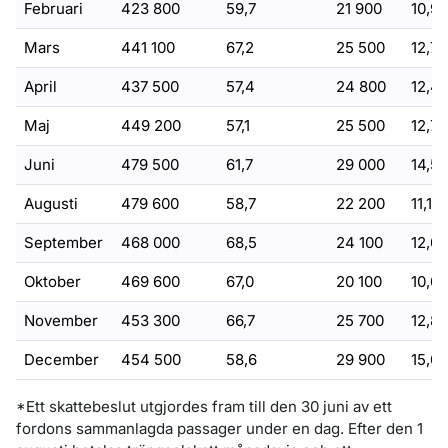
Februari
423 800
59,7
21 900
10,9
Mars
441 100
67,2
25 500
12,7
April
437 500
57,4
24 800
12,4
Maj
449 200
57,1
25 500
12,7
Juni
479 500
61,7
29 000
14,5
Augusti
479 600
58,7
22 200
11,1
September
468 000
68,5
24 100
12,0
Oktober
469 600
67,0
20 100
10,0
November
453 300
66,7
25 700
12,8
December
454 500
58,6
29 900
15,0
*Ett skattebeslut utgjordes fram till den 30 juni av ett
fordons sammanlagda passager under en dag. Efter den 1