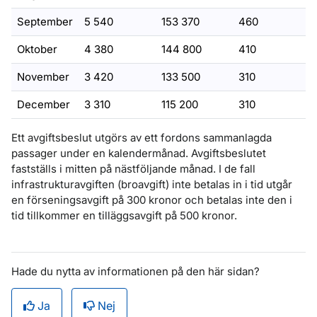
September
5 540
153 370
460
Oktober
4 380
144 800
410
November
3 420
133 500
310
December
3 310
115 200
310
Ett avgiftsbeslut utgörs av ett fordons sammanlagda
passager under en kalendermånad. Avgiftsbeslutet
fastställs i mitten på nästföljande månad. I de fall
infrastrukturavgiften (broavgift) inte betalas in i tid utgår
en förseningsavgift på 300 kronor och betalas inte den i
tid tillkommer en tilläggsavgift på 500 kronor.
Hade du nytta av informationen på den här sidan?
Ja
Nej