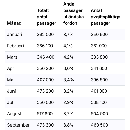
Andel
Totalt
passager
Antal
antal
utländska
avgiftspliktiga
Månad
passager
fordon
passager
Januari
362 000
3,7%
350 600
Februari
366 100
4,1%
361 000
Mars
346 400
4,2%
333 800
April
350 200
3,0%
341 600
Maj
407 000
3,4%
396 800
Juni
473 200
3,2%
461 000
Juli
550 000
2,9%
538 100
Augusti
517 800
3,7%
504 900
September
473 300
3,8%
460 500