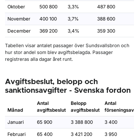
Oktober
500 800
3,3%
487 800
November
400 100
3,7%
388 600
December
369 200
3,4%
359 300
Tabellen visar antalet passager över Sundsvallsbron och
hur stor andel som blev avgiftsbelagda. Passager
registreras alla dagar året runt.
Avgiftsbeslut, belopp och
sanktionsavgifter - Svenska fordon
Antal
Belopp
Antal
Månad
avgiftsbeslut
avgiftsbeslut
förseningsavgif
Januari
65 900
3 388 800
3 400
Februari
65 400
3 421 200
3 950