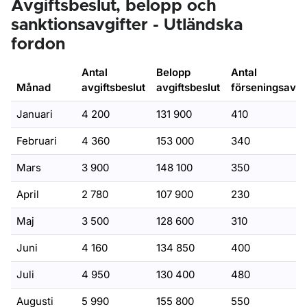
Avgiftsbeslut, belopp och
sanktionsavgifter - Utländska
fordon
Antal
Belopp
Antal
Månad
avgiftsbeslut
avgiftsbeslut
förseningsavgif
Januari
4 200
131 900
410
Februari
4 360
153 000
340
Mars
3 900
148 100
350
April
2 780
107 900
230
Maj
3 500
128 600
310
Juni
4 160
134 850
400
Juli
4 950
130 400
480
Augusti
5 990
155 800
550