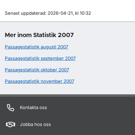
Om sidan
Senast uppdaterad: 2026-04-21, kl 10:32
Mer inom Statistik 2007
Passagestatistik augusti 2007
Passagestatistik september 2007
Passagestatistik oktober 2007
Passagestatistik november 2007
Kontakta oss
Jobba hos oss