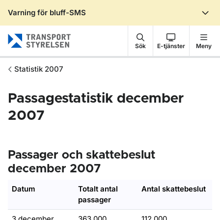
Varning för bluff-SMS
Gå till sidans innehåll
Sök
E-tjänster
Meny
Statistik 2007
Passagestatistik december
2007
Passager och skattebeslut
december 2007
Datum
Totalt antal
Antal skattebeslut
passager
3 december
363 000
112 000