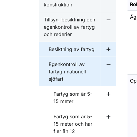
Undermeny f
Rol
konstruktion
Äg
Tillsyn, besiktning och
Undermeny fö
egenkontroll av fartyg
och rederier
Besiktning av fartyg
Undermeny f
Egenkontroll av
Undermeny fö
fartyg i nationell
sjöfart
Op
Fartyg som är 5-
Undermeny f
15 meter
Fartyg som är 5-
Undermeny f
15 meter och har
fler än 12