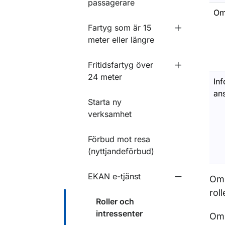
passagerare
Om
Fartyg som är 15
Undermeny fö
meter eller längre
Fritidsfartyg över
Undermeny f
24 meter
In
an
Starta ny
verksamhet
Förbud mot resa
(nyttjandeförbud)
EKAN e-tjänst
Om 
Undermeny f
rol
Roller och
intressenter
Om 