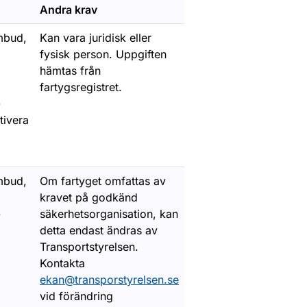
Andra krav
mbud,
Kan vara juridisk eller
er
fysisk person. Uppgiften
hämtas från
fartygsregistret.
-
tivera
mbud,
Om fartyget omfattas av
kravet på godkänd
-
säkerhetsorganisation, kan
detta endast ändras av
Transportstyrelsen.
Kontakta
e
ekan@transporstyrelsen.se
vid förändring