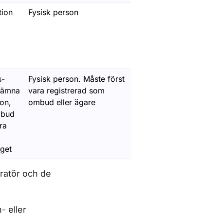
tion
Fysisk person
s-
Fysisk person. Måste först
 lämna
vara registrerad som
ion,
ombud eller ägare
mbud
ra
yget
ratör och de
- eller