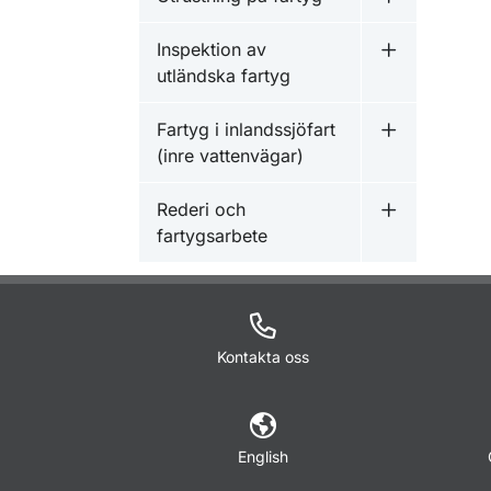
Undermeny f
Inspektion av
Undermeny f
utländska fartyg
Fartyg i inlandssjöfart
Undermeny fö
(inre vattenvägar)
Rederi och
Undermeny f
fartygsarbete
Kontakta oss
English