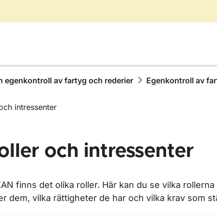
h egenkontroll av fartyg och rederier
Egenkontroll av fart
 och intressenter
oller och intressenter
r Certifikat, intyg och tillstånd
KAN finns det olika roller. Här kan du se vilka rollern
er dem, vilka rättigheter de har och vilka krav som st