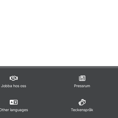
ör Utrustning på fartyg
ör Inspektion av utländska fartyg
r Fartyg i inlandssjöfart (inre vattenvägar)
ör Rederi och fartygsarbete
Jobba hos oss
Pressrum
Other languages
Teckenspråk