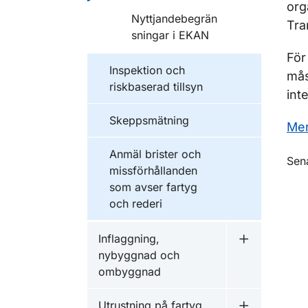
org
Nyttjandebegrän
Tra
sningar i EKAN
För
Inspektion och
mås
riskbaserad tillsyn
int
Skeppsmätning
Mer
Anmäl brister och
O
Sen
missförhållanden
som avser fartyg
och rederi
Inflaggning,
Undermeny f
nybyggnad och
ombyggnad
Utrustning på fartyg