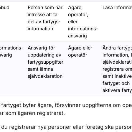
bud
Person som har
Ägare,
Läsa informa
intresse att ta
operatör,
r Fartyg som är 15 meter eller längre
del av fartygs-
eller
information
informations-
ansvarig
ör Fritidsfartyg över 24 meter
formations-
Ansvarig för
Ägare eller
Ändra fartyg
svarig
uppdatering av
operatör
information,
fartygsuppgifter
självdeklarat
samt lämna
registrera o
självdeklaration
samt inaktive
fartyget och
aktivera fart
fartyget byter ägare, försvinner uppgifterna om ope
ör EKAN e-tjänst
ler som ägaren registrerat.
du registrerar nya personer eller företag ska person