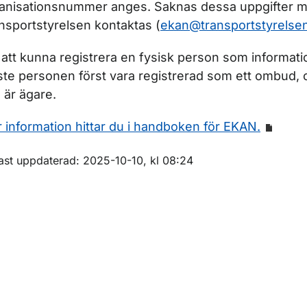
anisationsnummer anges. Saknas dessa uppgifter 
nsportstyrelsen kontaktas (
ekan@transportstyrelse
 att kunna registrera en fysisk person som informat
te personen först vara registrerad som ett ombud,
e är ägare.
 information hittar du i handboken för EKAN.
m sidan
ast uppdaterad: 2025-10-10, kl 08:24
ör Inflaggning, nybyggnad och ombyggnad