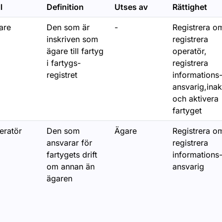
ör Fartygstyper och konstruktion
l
Definition
Utses av
Rättighet
are
Den som är
-
Registrera o
r Tillsyn, besiktning och egenkontroll av fartyg och rederi
inskriven som
registrera
ägare till fartyg
operatör,
i fartygs-
registrera
registret
informations
ör Besiktning av fartyg
ansvarig,inak
och aktivera
r Egenkontroll av fartyg i nationell sjöfart
fartyget
eratör
Den som
Ägare
Registrera o
ansvarar för
registrera
fartygets drift
informations
ör Fartyg som är 5-15 meter
om annan än
ansvarig
ägaren
ör Fartyg som är 5-15 meter och har fler än 12 passagerar