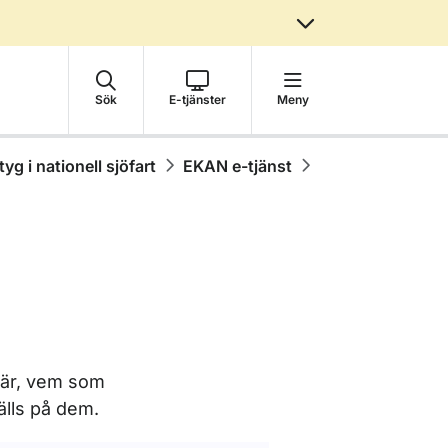
Sök
E-tjänster
Meny
yg i nationell sjöfart
EKAN e-tjänst
a är, vem som
älls på dem.