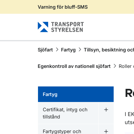
Varning för bluff-SMS
Gå till sidans innehåll
Sjöfart
Fartyg
Tillsyn, besiktning oc
Egenkontroll av nationell sjöfart
Roller
R
Fartyg
Certifikat, intyg och
Undermeny fö
I E
tillstånd
uts
Fartygstyper och