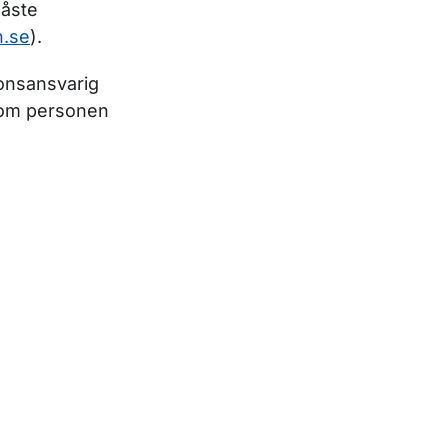
måste
n.se
).
ionsansvarig
 om personen