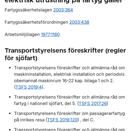
elektrisk utrustning på fartyg gäller
Fartygssäkerhetslagen
2003:364
Fartygssäkerhetsförordningen
2003:438
Arbetsmiljölagen
1977:1160
Transportstyrelsens föreskrifter (regler
för sjöfart)
Transportstyrelsens föreskrifter och allmänna råd om
maskininstallation, elektrisk installation och periodvis
obemannat maskinrum 16-22 kap. bilaga 1 och 2.
(
TSFS 2019:4
).
Transportstyrelsens föreskrifter och allmänna råd om
fartyg i nationell sjöfart, del 5. (
TSFS 2017:26
)
Transportstyrelsens föreskrifter om passagerarfartyg
på inrikes resa (
TSFS 2019:120
) , del C.
Transportstyrelsens föreskrifter och allmänna råd om