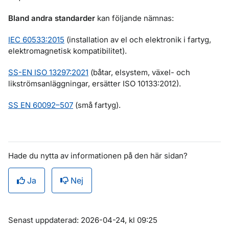
Bland andra standarder
kan följande nämnas:
IEC 60533:2015
(installation av el och elektronik i fartyg,
elektromagnetisk kompatibilitet).
SS-EN ISO 13297:2021
(båtar, elsystem, växel- och
likströmsanläggningar, ersätter ISO 10133:2012).
SS EN 60092–507
(små fartyg).
Hade du nytta av informationen på den här sidan?
Ja
Nej
Om sidan
Senast uppdaterad: 2026-04-24, kl 09:25