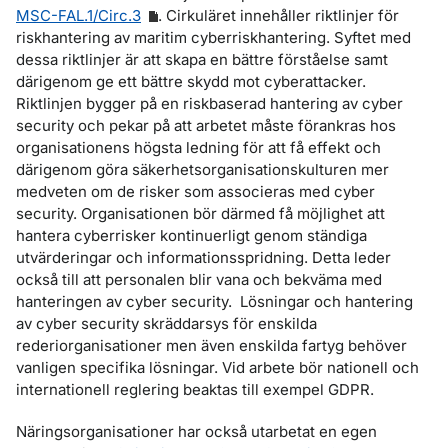
MSC-FAL.1/Circ.3
. Cirkuläret innehåller riktlinjer för
riskhantering av maritim cyberriskhantering. Syftet med
dessa riktlinjer är att skapa en bättre förståelse samt
därigenom ge ett bättre skydd mot cyberattacker.
Riktlinjen bygger på en riskbaserad hantering av cyber
security och pekar på att arbetet måste förankras hos
organisationens högsta ledning för att få effekt och
därigenom göra säkerhetsorganisationskulturen mer
medveten om de risker som associeras med cyber
security. Organisationen bör därmed få möjlighet att
hantera cyberrisker kontinuerligt genom ständiga
utvärderingar och informationsspridning. Detta leder
också till att personalen blir vana och bekväma med
hanteringen av cyber security. Lösningar och hantering
av cyber security skräddarsys för enskilda
rederiorganisationer men även enskilda fartyg behöver
vanligen specifika lösningar. Vid arbete bör nationell och
internationell reglering beaktas till exempel GDPR.
Näringsorganisationer har också utarbetat en egen