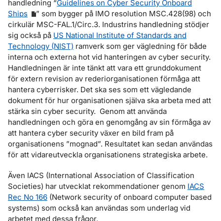
handledning “
Guidelines on Cyber Security Onboard
Ships
” som bygger på IMO resolution MSC.428(98) och
cirkulär MSC-FAL.1/Circ.3. Industrins handledning stödjer
sig också på
US National Institute of Standards and
Technology (NIST)
ramverk som ger vägledning för både
interna och externa hot vid hanteringen av cyber security.
Handledningen är inte tänkt att vara ett grunddokument
för extern revision av rederiorganisationen förmåga att
hantera cyberrisker. Det ska ses som ett vägledande
dokument för hur organisationen själva ska arbeta med att
stärka sin cyber security. Genom att använda
handledningen och göra en genomgång av sin förmåga av
att hantera cyber security växer en bild fram på
organisationens ”mognad”. Resultatet kan sedan användas
för att vidareutveckla organisationens strategiska arbete.
Även IACS (International Association of Classification
Societies) har utvecklat rekommendationer genom
IACS
Rec No 166
(Network security of onboard computer based
systems) som också kan användas som underlag vid
arbetet med dessa frågor.