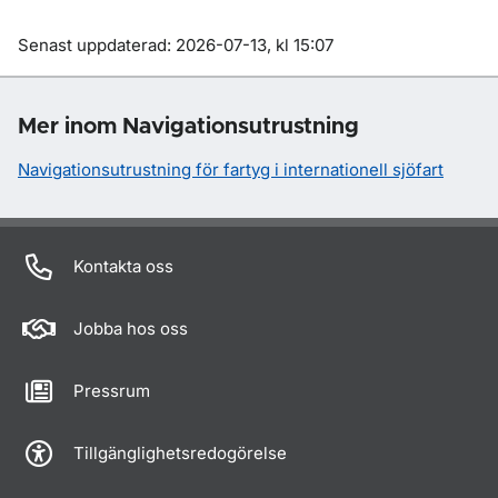
Om sidan
Senast uppdaterad: 2026-07-13, kl 15:07
Mer inom Navigationsutrustning
Navigationsutrustning för fartyg i internationell sjöfart
Kontakta oss
Jobba hos oss
Pressrum
Tillgänglighetsredogörelse