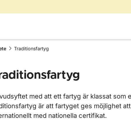
ete
Traditionsfartyg
raditionsfartyg
r Certifikat, intyg och tillstånd
udsyftet med att ett fartyg är klassat som e
ditionsfartyg är att fartyget ges möjlighet at
ernationellt med nationella certifikat.
ör Fartygstyper och konstruktion