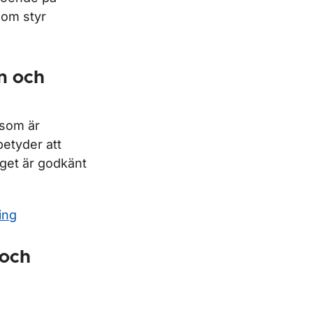
som styr
on och
 som är
betyder att
yget är godkänt
ing
 och