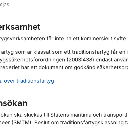
mjas.
erksamhet
ör Sjösäkerhetsarbete (säkerhetsorganisation)
tygsverksamheten får inte ha ett kommersiellt syfte.
 fartyg som är klassat som ett traditionsfartyg får enli
ör Arbetsmiljö på fartyg och MLC
tygssäkerhetsförordningen (2003:438) endast använd
rederiet har ett dokument om godkänd säkerhetsor
ör Traditionsfartyg
ta över traditionsfartyg
nsökan
ökan ska skickas till Statens maritima och transporth
ör Igenkänningssignal och IMO-nummer
eer (SMTM). Beslut om traditionsfartygsklassning t