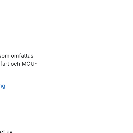
 som omfattas
rfart och MOU-
ng
et av