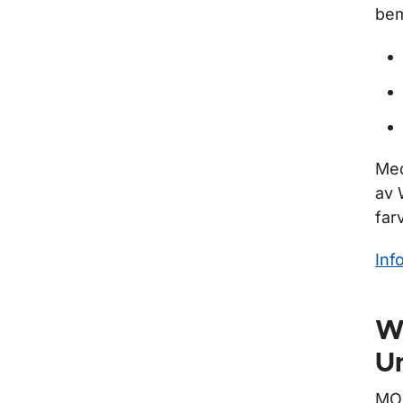
bem
Med
av 
far
Inf
W
U
MOU