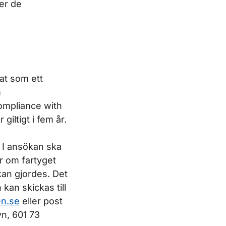
er de
sat som ett
m
ompliance with
giltigt i fem år.
. I ansökan ska
r om fartyget
kan gjordes. Det
kan skickas till
en.se
eller post
yn, 601 73