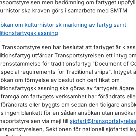
nsportstyrelsen men bedömning om fartyget uppfyll
turhistoriska kraven görs i samarbete med SMTM.
ökan om kulturhistorisk märkning av fartyg samt
ditionsfartygsklassning
 Transportstyrelsen har beslutat att fartyget är klas
ditionsfartyg utfärdar Transportstyrelsen ett intyg o
rensstämmelse för traditionsfartyg "Document of C
 special requirements for Traditional ships". Intyget är 
ökan om förnyelse av beslut och certifikat om
ditionsfartygsklassning ska göras av fartygets ägare
 framgå om fartygets verksamhet har förändrats elle
 förändrats eller byggts om sedan den tidigare ansö
ns ingen blankett för en sådan ansökan utan ansökan 
nsportstyrelsen via mejl till
sjofart@transportstyrels
ansportstyrelsen, Sektionen för nationell sjöfartstills