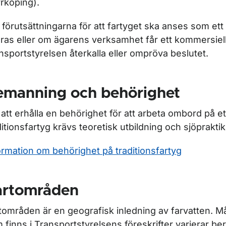
rköping).
förutsättningarna för att fartyget ska anses som ett 
ras eller om ägarens verksamhet får ett kommersiell
nsportstyrelsen återkalla eller ompröva beslutet.
emanning och behörighet
 att erhålla en behörighet för att arbeta ombord på et
ditionsfartyg krävs teoretisk utbildning och sjöpraktik
ormation om behörighet på traditionsfartyg
artområden
tområden är en geografisk inledning av farvatten. M
 finns i Transportstyrelsens föreskrifter varierar b