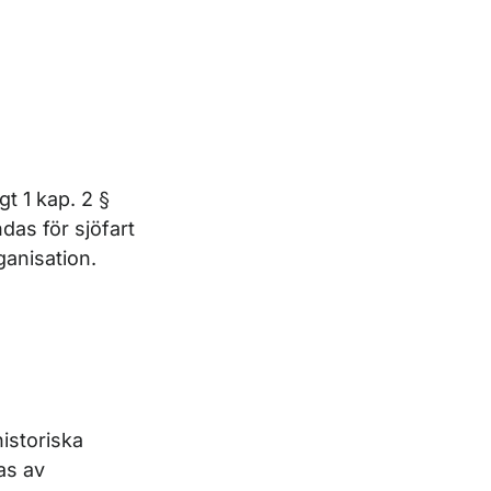
gt 1 kap. 2 §
as för sjöfart
ganisation.
istoriska
as av