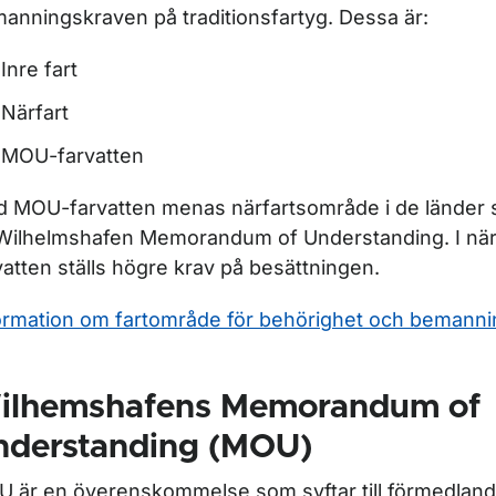
anningskraven på traditionsfartyg. Dessa är:
Inre fart
Närfart
MOU-farvatten
 MOU-farvatten menas närfartsområde i de länder
Wilhelmshafen Memorandum of Understanding. I nä
vatten ställs högre krav på besättningen.
ormation om fartområde för behörighet och bemanni
ilhemshafens Memorandum of
nderstanding (MOU)
 är en överenskommelse som syftar till förmedland