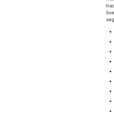
tra
öve
segl