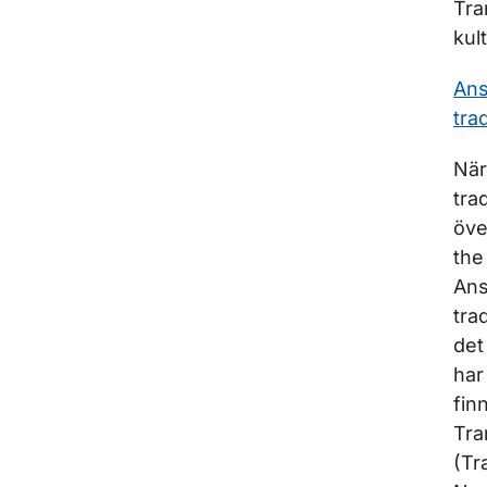
Tra
kul
Ans
tra
När
tra
öve
the
Ans
tra
det
har
fin
Tra
(Tr