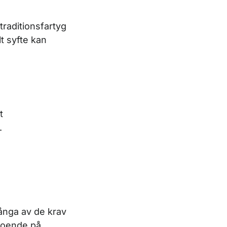
traditionsfartyg
t syfte kan
t
.
ånga av de krav
eroende på