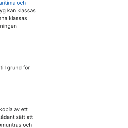
aritima och
er
tyg kan klassas
unna klassas
rdningen
till grund för
kopia av ett
sådant sätt att
uppmuntras och