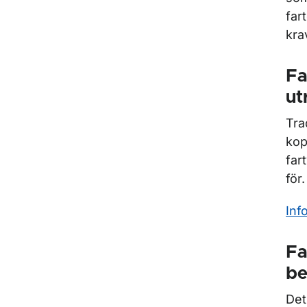
far
kra
Fa
ut
Tra
kop
far
för.
Inf
Fa
b
Det