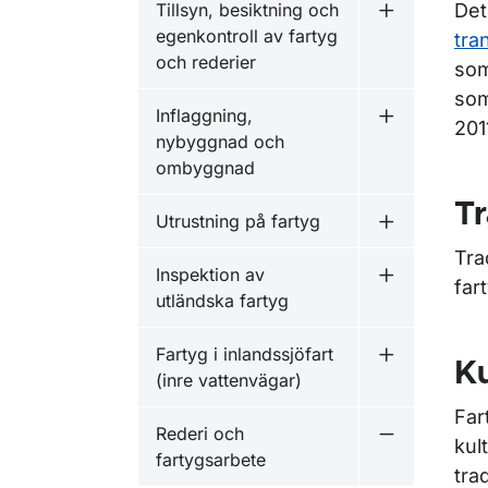
Tillsyn, besiktning och
Det
Undermeny fö
egenkontroll av fartyg
tra
och rederier
som
som
Inflaggning,
Undermeny f
201
nybyggnad och
ombyggnad
Tr
Utrustning på fartyg
Undermeny f
Tra
Inspektion av
Undermeny f
far
utländska fartyg
Fartyg i inlandssjöfart
Undermeny fö
Ku
(inre vattenvägar)
Far
Rederi och
Undermeny f
kul
fartygsarbete
tra