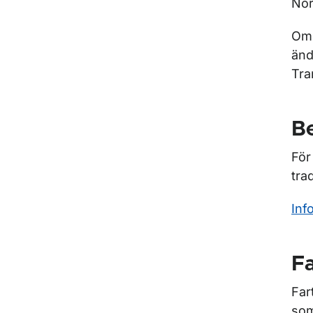
Nor
Om 
änd
Tra
B
För
tra
Inf
F
Far
som