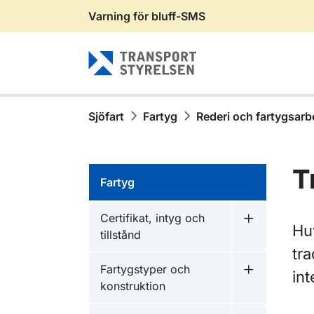
Varning för bluff-SMS
Gå till sidans innehåll
Sjöfart
Fartyg
Rederi och fartygsarb
T
Fartyg
Certifikat, intyg och
Undermeny fö
Huv
tillstånd
tra
Fartygstyper och
int
Undermeny f
konstruktion