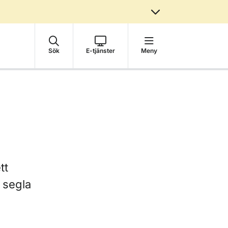
Sök
E-tjänster
Meny
tt
t segla