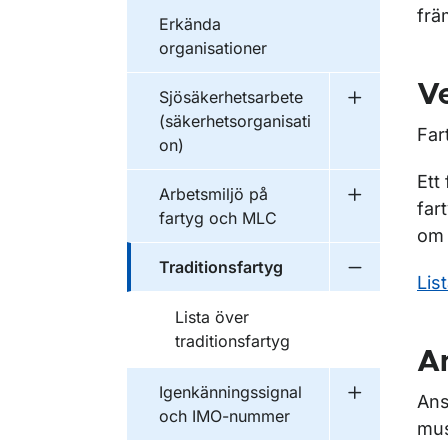
frä
Erkända
organisationer
V
Sjösäkerhetsarbete
Undermeny f
(säkerhetsorganisati
Far
on)
Ett
Arbetsmiljö på
Undermeny f
far
fartyg och MLC
om 
Traditionsfartyg
Undermeny f
Lis
Lista över
traditionsfartyg
A
Igenkänningssignal
Ans
Undermeny f
och IMO-nummer
mus