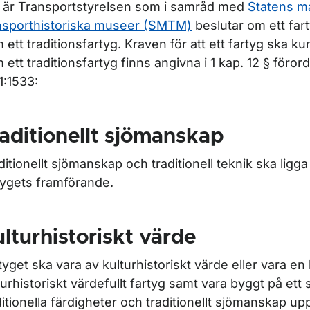
 är Transportstyrelsen som i samråd med
Statens m
r Tillsyn, besiktning och egenkontroll av fartyg och rederi
nsporthistoriska museer (SMTM)
beslutar om ett far
 ett traditionsfartyg. Kraven för att ett fartyg ska k
 ett traditionsfartyg finns angivna i 1 kap. 12 § föro
ör Inflaggning, nybyggnad och ombyggnad
1:1533:
aditionellt sjömanskap
ör Utrustning på fartyg
ditionellt sjömanskap och traditionell teknik ska ligga 
ör Inspektion av utländska fartyg
tygets framförande.
r Fartyg i inlandssjöfart (inre vattenvägar)
lturhistoriskt värde
tyget ska vara av kulturhistoriskt värde eller vara en 
ör Rederi och fartygsarbete
turhistoriskt värdefullt fartyg samt vara byggt på ett 
ditionella färdigheter och traditionellt sjömanskap 