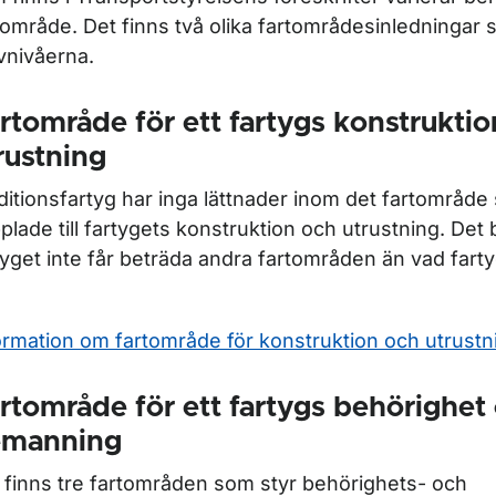
tområde. Det finns två olika fartområdesinledningar 
vnivåerna.
rtområde för ett fartygs konstrukti
rustning
ditionsfartyg har inga lättnader inom det fartområde
plade till fartygets konstruktion och utrustning. Det 
tyget inte får beträda andra fartområden än vad fart
ormation om fartområde för konstruktion och utrustn
rtområde för ett fartygs behörighet
emanning
 finns tre fartområden som styr behörighets- och