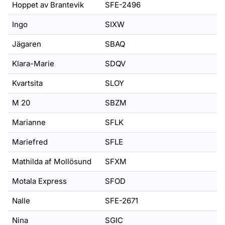
Hoppet av Brantevik
SFE-2496
Ingo
SIXW
Jägaren
SBAQ
Klara-Marie
SDQV
Kvartsita
SLOY
M 20
SBZM
Marianne
SFLK
Mariefred
SFLE
Mathilda af Mollösund
SFXM
Motala Express
SFOD
Nalle
SFE-2671
Nina
SGIC