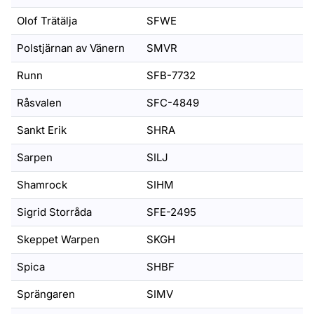
Olof Trätälja
SFWE
Polstjärnan av Vänern
SMVR
Runn
SFB-7732
Råsvalen
SFC-4849
Sankt Erik
SHRA
Sarpen
SILJ
Shamrock
SIHM
Sigrid Storråda
SFE-2495
Skeppet Warpen
SKGH
Spica
SHBF
Sprängaren
SIMV