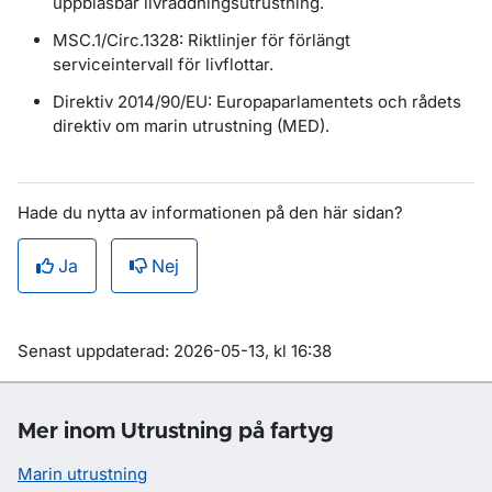
uppblåsbar livräddningsutrustning.
MSC.1/Circ.1328: Riktlinjer för förlängt
serviceintervall för livflottar.
Direktiv 2014/90/EU: Europaparlamentets och rådets
direktiv om marin utrustning (MED).
Hade du nytta av informationen på den här sidan?
Ja
Nej
Om sidan
Senast uppdaterad: 2026-05-13, kl 16:38
Mer inom Utrustning på fartyg
Marin utrustning