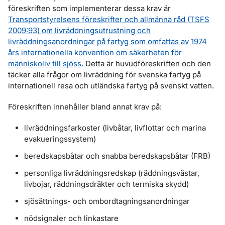
föreskriften som implementerar dessa krav är
Transportstyrelsens föreskrifter och allmänna råd (TSFS
2009:93) om livräddningsutrustning och
livräddningsanordningar på fartyg som omfattas av 1974
års internationella konvention om säkerheten för
människoliv till sjöss
. Detta är huvudföreskriften och den
täcker alla frågor om livräddning för svenska fartyg på
internationell resa och utländska fartyg på svenskt vatten.
Föreskriften innehåller bland annat krav på:
livräddningsfarkoster (livbåtar, livflottar och marina
evakueringssystem)
beredskapsbåtar och snabba beredskapsbåtar (FRB)
personliga livräddningsredskap (räddningsvästar,
livbojar, räddningsdräkter och termiska skydd)
sjösättnings- och ombordtagningsanordningar
nödsignaler och linkastare