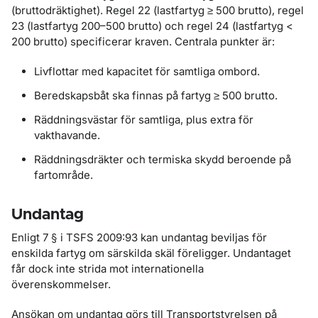
(bruttodräktighet). Regel 22 (lastfartyg ≥ 500 brutto), regel
23 (lastfartyg 200–500 brutto) och regel 24 (lastfartyg <
200 brutto) specificerar kraven. Centrala punkter är:
Livflottar med kapacitet för samtliga ombord.
Beredskapsbåt ska finnas på fartyg ≥ 500 brutto.
Räddningsvästar för samtliga, plus extra för
vakthavande.
Räddningsdräkter och termiska skydd beroende på
fartområde.
Undantag
Enligt 7 § i TSFS 2009:93 kan undantag beviljas för
enskilda fartyg om särskilda skäl föreligger. Undantaget
får dock inte strida mot internationella
överenskommelser.
Ansökan om undantag görs till Transportstyrelsen på