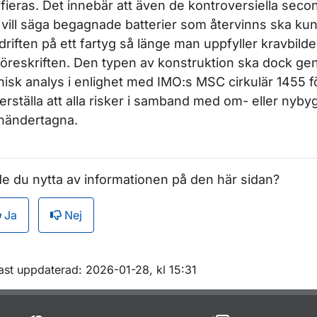
ifieras. Det innebär att även de kontroversiella second
 vill säga begagnade batterier som återvinns ska k
 driften på ett fartyg så länge man uppfyller kravbil
föreskriften. Den typen av konstruktion ska dock g
nisk analys i enlighet med IMO:s MSC cirkulär 1455 fö
erställa att alla risker i samband med om- eller nyby
ändertagna.
e du nytta av informationen på den här sidan?
Ja
Nej
m sidan
ast uppdaterad: 2026-01-28, kl 15:31