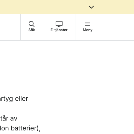
Sök
E-tjänster
Meny
rtyg eller
tår av
on batterier),