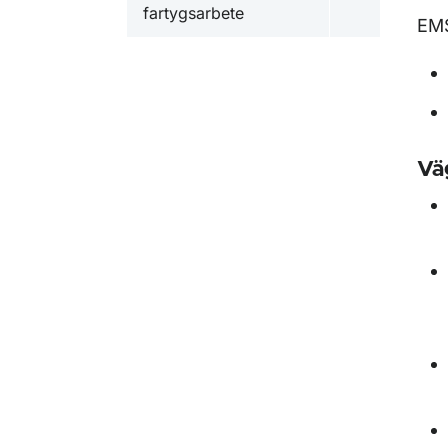
Undermeny f
fartygsarbete
EMS
Vä