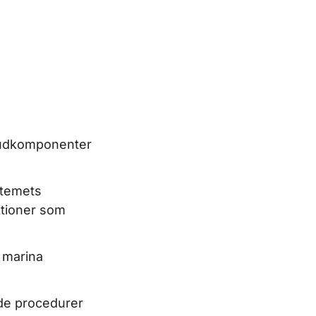
uvudkomponenter
stemets
ktioner som
r marina
nde procedurer