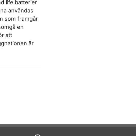
 life batterier
unna användas
den som framgår
enomgå en
r att
ggnationen är