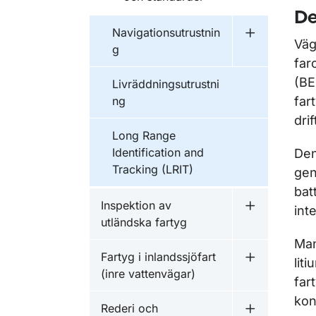
De
Navigationsutrustnin
Undermeny f
Väg
g
far
(BE
Livräddningsutrustni
ng
far
dri
Long Range
Identification and
Den
Tracking (LRIT)
gen
bat
Inspektion av
int
Undermeny f
utländska fartyg
Man
Fartyg i inlandssjöfart
lit
Undermeny fö
(inre vattenvägar)
far
kon
Rederi och