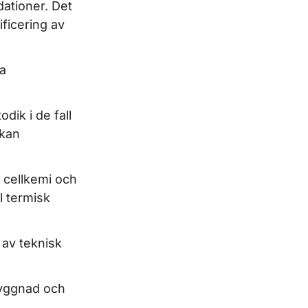
dationer. Det
ficering av
ka
dik i de fall
 kan
s cellkemi och
l termisk
 av teknisk
byggnad och