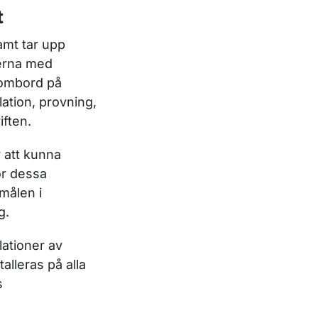
t
amt tar upp
kerna med
 ombord på
lation, provning,
iften.
r att kunna
ör dessa
målen i
g.
lationer av
alleras på alla
s