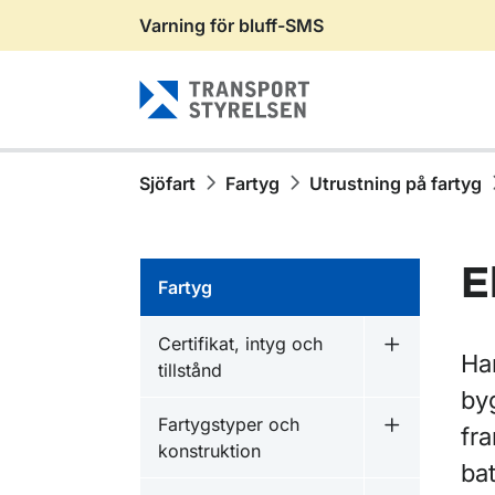
Varning för bluff-SMS
Gå till sidans innehåll
Sjöfart
Fartyg
Utrustning på fartyg
E
Fartyg
Certifikat, intyg och
Undermeny fö
Har
tillstånd
byg
Fartygstyper och
fra
Undermeny f
konstruktion
bat