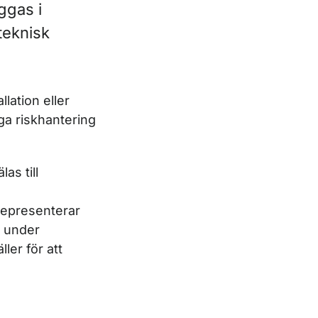
ggas i
er
teknisk
lation eller
ga riskhantering
as till
 representerar
a under
ler för att