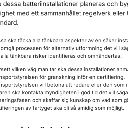
 dessa batteriinstallationer planeras och by
r Tillsyn, besiktning och egenkontroll av fartyg och rederi
lighet med ett sammanhållet regelverk eller 
andard.
ör Inflaggning, nybyggnad och ombyggnad
sa ska täcka alla tänkbara aspekter av en säker instal
omgå processen för alternativ utformning det vill sä
 alla tänkbara risker identifieras och omhändertas.
ör Utrustning på fartyg
sett vilken väg man tar ska dessa installationer anmäl
ör Marin utrustning
nsportstyrelsen för granskning inför en certifiering.
nsportstyrelsen vill betona att redare eller den som
aren ska kontakta myndigheten i god tid det vill säg
neringsfasen och skaffar sig kunskap om vad som gäl
r Elinstallationer
tifieringen av fartyget ska bli så smidig som möjligt.