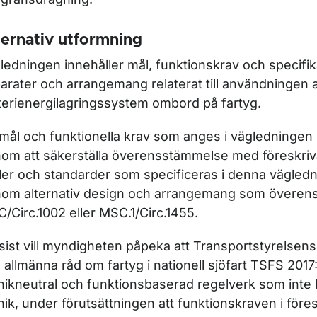
ternativ utformning
ledningen innehåller mål, funktionskrav och specifika
arater och arrangemang relaterat till användningen 
terienergilagringssystem ombord på fartyg.
mål och funktionella krav som anges i vägledningen
om att säkerställa överensstämmelse med föreskriv
ler och standarder som specificeras i denna vägledn
om alternativ design och arrangemang som övere
/Circ.1002 eller MSC.1/Circ.1455.
l sist vill myndigheten påpeka att Transportstyrelsens
 allmänna råd om fartyg i nationell sjöfart TSFS 2017:
nikneutral och funktionsbaserad regelverk som inte
nik, under förutsättningen att funktionskraven i före