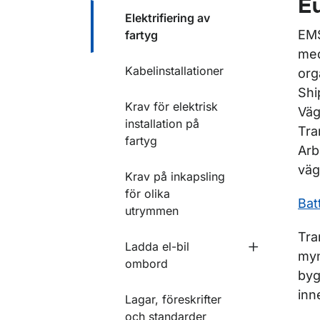
E
Elektrifiering av
EMS
fartyg
med
Kabelinstallationer
org
Shi
Krav för elektrisk
Väg
installation på
Tra
fartyg
Arb
väg
Krav på inkapsling
för olika
Bat
utrymmen
Tra
Ladda el-bil
Undermeny f
myn
ombord
byg
inn
Lagar, föreskrifter
och standarder