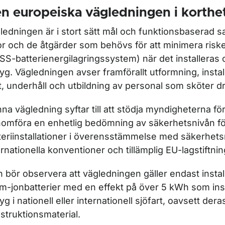
n europeiska vägledningen i korthe
ör Navigationsutrustning
ledningen är i stort sätt mål och funktionsbaserad s
or och de åtgärder som behövs för att minimera ris
SS-batterienergilagringssystem) när det installeras
tyg. Vägledningen avser framförallt utformning, instal
ft, underhåll och utbildning av personal som sköter dr
na vägledning syftar till att stödja myndigheterna fö
omföra en enhetlig bedömning av säkerhetsnivån f
teriinstallationer i överensstämmelse med säkerhets
ernationella konventioner och tillämplig EU-lagstiftnin
ör Inspektion av utländska fartyg
 bör observera att vägledningen gäller endast instal
ium-jonbatterier med en effekt på över 5 kWh som inst
r Fartyg i inlandssjöfart (inre vattenvägar)
tyg i nationell eller internationell sjöfart, oavsett dera
struktionsmaterial.