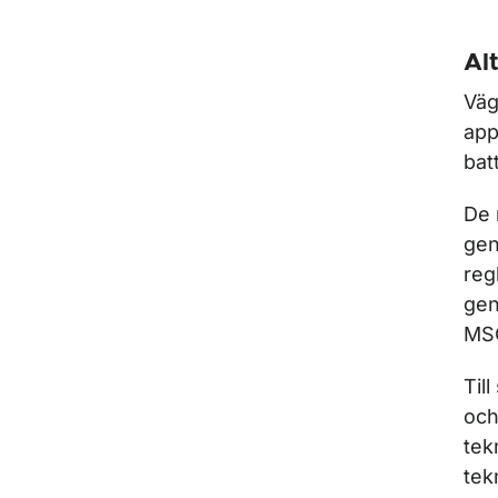
Al
Väg
app
bat
De 
gen
reg
gen
MSC
Til
och
tek
tek