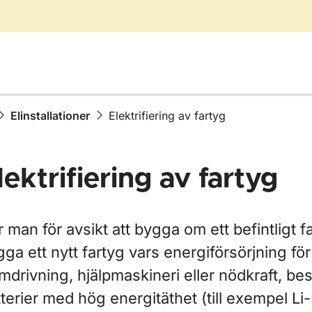
Elinstallationer
Elektrifiering av fartyg
lektrifiering av fartyg
r Certifikat, intyg och tillstånd
 man för avsikt att bygga om ett befintligt fa
ga ett nytt fartyg vars energiförsörjning för
mdrivning, hjälpmaskineri eller nödkraft, bes
ör Fartygstyper och konstruktion
terier med hög energitäthet (till exempel Li-I