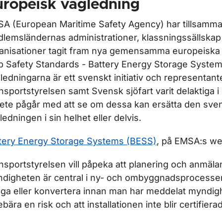
uropeisk vägledning
A (European Maritime Safety Agency) har tillsamm
lemsländernas administrationer, klassningssällskap
anisationer tagit fram nya gemensamma europeiska 
p Safety Standards - Battery Energy Storage Syste
ledningarna är ett svenskt initiativ och representant
nsportstyrelsen samt Svensk sjöfart varit delaktiga i
ete pågår med att se om dessa kan ersätta den sve
ledningen i sin helhet eller delvis.
tery Energy Storage Systems (BESS)
, på EMSA:s we
nsportstyrelsen vill påpeka att planering och anmälan 
ör Ladda el-bil ombord
digheten är central i ny- och ombyggnadsprocessen
ga eller konvertera innan man har meddelat myndig
ebära en risk och att installationen inte blir certifierad