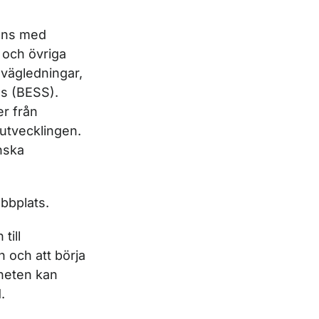
ans med
 och övriga
vägledningar,
ms (BESS).
er från
 utvecklingen.
nska
bbplats.
till
 och att börja
heten kan
.