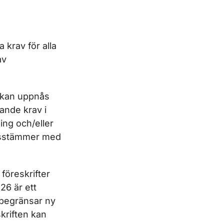
 krav för alla
av
 kan uppnås
ande krav i
ing och/eller
nsstämmer med
 föreskrifter
26 är ett
 begränsar ny
skriften kan