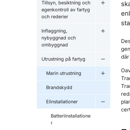
Tillsyn, besiktning och
ska
Undermeny fö
egenkontroll av fartyg
en
och rederier
st
Inflaggning,
Undermeny f
nybyggnad och
Des
ombyggnad
gen
där
Utrustning på fartyg
Undermeny f
Oav
Marin utrustning
Undermeny f
Tra
Tra
Brandskydd
red
Elinstallationer
pla
Undermeny fö
cer
Batteriinstallatione
r