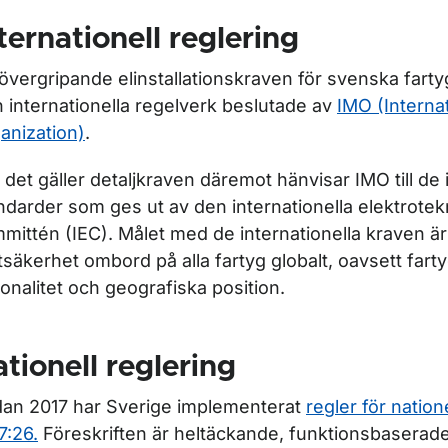
ternationell reglering
övergripande el­installations­kraven för svenska farty
n internationella regelverk beslutade av
IMO (Interna
anization)
.
 det gäller detaljkraven däremot hänvisar IMO till de 
ndarder som ges ut av den internationella elektrotek
mittén (IEC). Målet med de internationella kraven ä
ftsäkerhet ombord på alla fartyg globalt, oavsett fart
ionalitet och geograf­iska position.
ör Ladda el-bil ombord
tionell reglering
an 2017 har Sverige implementerat
regler för nation
7:26.
Föreskriften är heltäckande, funktionsbaserad