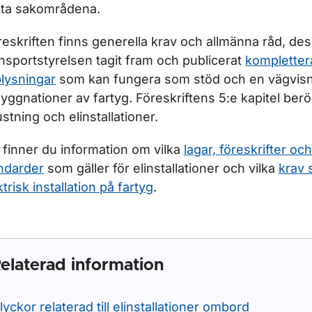
ör Navigationsutrustning
sta sakområdena.
öreskriften finns generella krav och allmänna råd, d
nsportstyrelsen tagit fram och publicerat
komplette
lysningar
som kan fungera som stöd och en vägvisn
yggnationer av fartyg. Föreskriftens 5:e kapitel berör
ustning och elinstallationer.
 finner du information om vilka
lagar, föreskrifter och
ndarder
som gäller för elinstallationer och vilka
krav 
ör Inspektion av utländska fartyg
ktrisk installation på fartyg
.
r Fartyg i inlandssjöfart (inre vattenvägar)
elaterad information
ör Rederi och fartygsarbete
lyckor relaterad till elinstallationer ombord