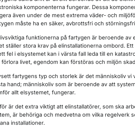
ktroniska komponenterna fungerar. Dessa kompone
gera även under de mest extrema väder- och miljöfö
ör Inflaggning, nybyggnad och ombyggnad
tygen måste ha en säker, avbrottsfri och störningsfri 
livsviktiga funktionerna på fartygen är beroende av el
ket ställer stora krav på elinstallationerna ombord. Et
ör Utrustning på fartyg
ett fel i elsystemet kan i värsta fall leda till en katast
 förlora livet, egendom kan förstöras och miljön ska
ör Marin utrustning
sett fartygens typ och storlek är det människoliv vi 
sta hand; människoliv som är beroende av att syst
mför allt elsystemet, fungerar.
r Elinstallationer
för är det extra viktigt att elinstallatörer, som ska 
tem, är behöriga och medvetna om vilka regelverk so
ana installationer.