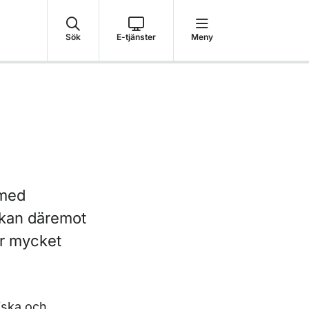
Sök
E-tjänster
Meny
 med
yg kan däremot
ar mycket
er
riska och