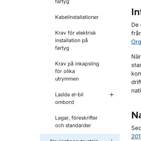
fartyg
In
Kabelinstallationer
De 
Krav för elektrisk
frå
installation på
Org
fartyg
När
Krav på inkapsling
sta
för olika
kom
utrymmen
dri
nat
Ladda el-bil
Undermeny f
ombord
Na
Lagar, föreskrifter
och standarder
Sed
201