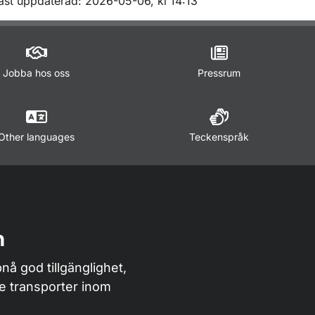
m sidan
ast uppdaterad: 2026-05-06, kl 14:13
Jobba hos oss
Pressrum
Other languages
Teckenspråk
n
nå god tillgänglighet,
de transporter inom