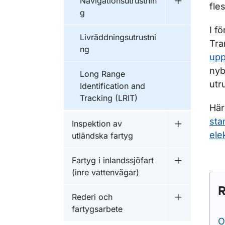
Navigationsutrustnin
Undermeny f
fle
g
I f
Livräddningsutrustni
Tra
ng
upp
nyb
Long Range
utr
Identification and
Tracking (LRIT)
Här
sta
Inspektion av
Undermeny f
ele
utländska fartyg
Fartyg i inlandssjöfart
Undermeny fö
(inre vattenvägar)
R
Rederi och
Undermeny f
fartygsarbete
O