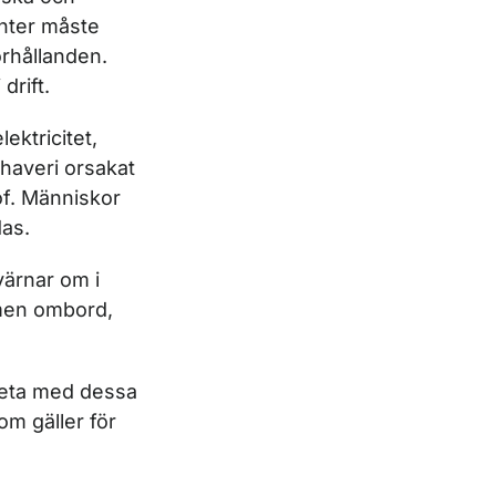
nter måste
rhållanden.
drift.
ektricitet,
t haveri orsakat
rof. Människor
das.
värnar om i
emen ombord,
arbeta med dessa
m gäller för