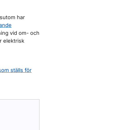
essutom har
rande
ing vid om- och
 elektrisk
som ställs för