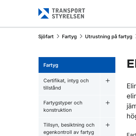
Gå till sidans innehåll
Sjöfart
Fartyg
Utrustning på fartyg
E
Fartyg
Certifikat, intyg och
Undermeny fö
Eli
tillstånd
eli
Fartygstyper och
jä
Undermeny f
konstruktion
hög
Tillsyn, besiktning och
Undermeny fö
egenkontroll av fartyg
Far