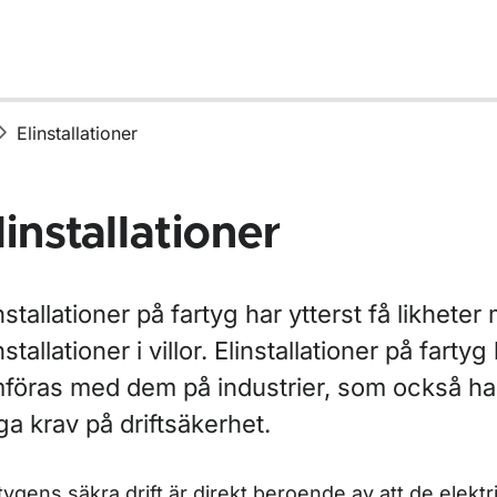
Elinstallationer
linstallationer
r Certifikat, intyg och tillstånd
nstallationer på fartyg har ytterst få likheter
nstallationer i villor. Elinstallationer på fart
mföras med dem på industrier, som också h
ör Fartygstyper och konstruktion
a krav på driftsäkerhet.
r Tillsyn, besiktning och egenkontroll av fartyg och rederi
tygens säkra drift är direkt beroende av att de elekt