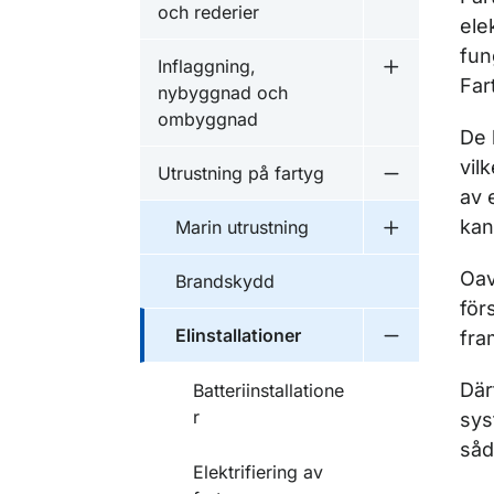
och rederier
ele
fun
Inflaggning,
Undermeny f
Far
nybyggnad och
ombyggnad
De 
vil
Utrustning på fartyg
Undermeny f
av 
kan
Marin utrustning
Undermeny f
Oav
Brandskydd
för
Elinstallationer
fra
Undermeny fö
Där
Batteriinstallatione
r
sys
såd
Elektrifiering av