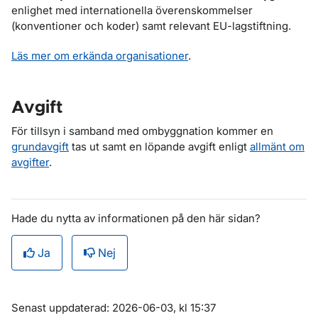
enlighet med internationella överenskommelser
(konventioner och koder) samt relevant EU-lagstiftning.
Läs mer om erkända organisationer
.
Avgift
För tillsyn i samband med ombyggnation kommer en
grundavgift
tas ut samt en löpande avgift enligt
allmänt om
avgifter
.
Hade du nytta av informationen på den här sidan?
Ja
Nej
Om sidan
Senast uppdaterad: 2026-06-03, kl 15:37