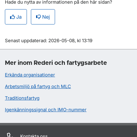
Hade du nytta av informationen på den här sidan?
Ja
Nej
Om sidan
Senast uppdaterad: 2026-05-08, kl 13:19
Mer inom Rederi och fartygsarbete
Erkända organisationer
Arbetsmiljö på fartyg och MLC
Traditionsfartyg
Igenkänningssignal och IMO-nummer
Kontakta oss