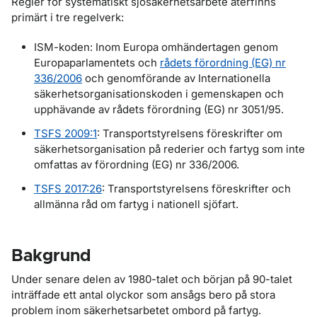
Regler för systematiskt sjösäkerhetsarbete återfinns
primärt i tre regelverk:
ISM-koden: Inom Europa omhändertagen genom
Europaparlamentets och
rådets förordning (EG) nr
336/2006
och genomförande av Internationella
säkerhetsorganisationskoden i gemenskapen och
upphävande av rådets förordning (EG) nr 3051/95.
TSFS 2009:1
: Transportstyrelsens föreskrifter om
säkerhetsorganisation på rederier och fartyg som inte
omfattas av förordning (EG) nr 336/2006.
TSFS 2017:26
: Transportstyrelsens föreskrifter och
allmänna råd om fartyg i nationell sjöfart.
Bakgrund
Under senare delen av 1980-talet och början på 90-talet
inträffade ett antal olyckor som ansågs bero på stora
problem inom säkerhetsarbetet ombord på fartyg.