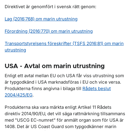
Direktivet är genomfört i svensk rätt genom:
Lag (2016:768) om marin utrustning
Förordning (2016:770) om marin utrustning
Transportstyrelsens föreskrifter (TSFS 2016:81) om marin
utrustning
USA - Avtal om marin utrustning
Enligt ett avtal mellan EU och USA får viss utrustning som
är typgodkänd i USA marknadsföras i EU och vice versa.
Produkterna finns angivna i bilaga till
Rådets beslut
2004/425/EG
.
Produkterna ska vara märkta enligt Artikel 11 Rådets
direktiv 2014/90/EU, det vill säga rattmärkning tillsammans
med "USCG EC-numret" för anmält organ som för USA är
1408. Det är US Coast Guard som typgodkänner marin