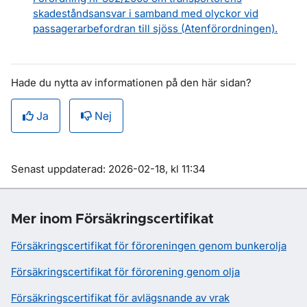
skadeståndsansvar i samband med olyckor vid
passagerarbefordran till sjöss (Atenförordningen).
Hade du nytta av informationen på den här sidan?
Ja
Nej
Om sidan
Senast uppdaterad: 2026-02-18, kl 11:34
Mer inom Försäkringscertifikat
Försäkringscertifikat för föroreningen genom bunkerolja
Försäkringscertifikat för förorening genom olja
Försäkringscertifikat för avlägsnande av vrak