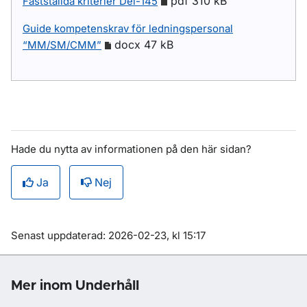
pdf 310 kB
Fastställda kriterier Del-145
Guide kompetenskrav för ledningspersonal
docx 47 kB
“MM/SM/CMM”
Hade du nytta av informationen på den här sidan?
Ja
Nej
Om sidan
Senast uppdaterad: 2026-02-23, kl 15:17
Mer inom Underhåll