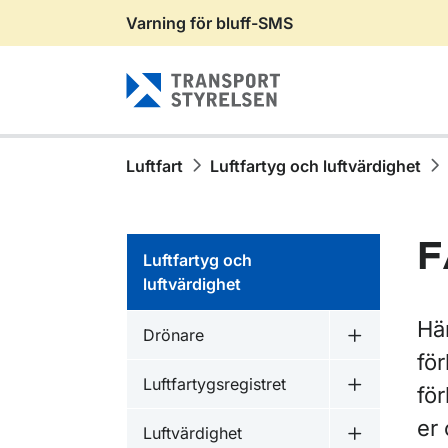
Varning för bluff-SMS
Gå till sidans innehåll
Luftfart
Luftfartyg och luftvärdighet
F
Luftfartyg och
luftvärdighet
Här
Drönare
Undermeny 
för
Luftfartygsregistret
fö
Undermeny fö
er
Luftvärdighet
Undermeny f