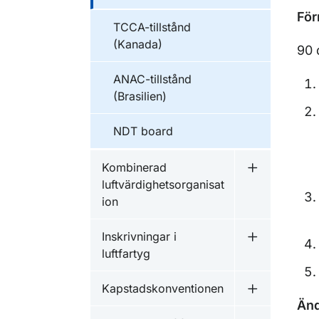
För
TCCA-tillstånd
(Kanada)
90 
ANAC-tillstånd
(Brasilien)
NDT board
Kombinerad
Undermeny f
luftvärdighetsorganisat
ion
Inskrivningar i
Undermeny fö
luftfartyg
Kapstadskonventionen
Undermeny f
Änd