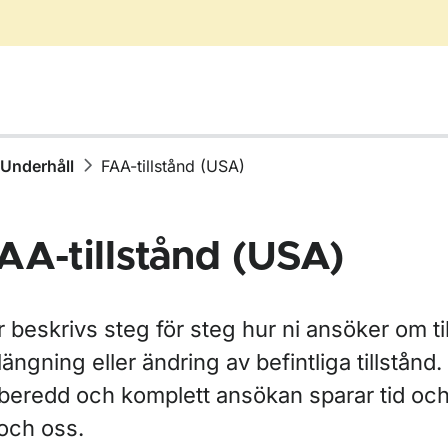
Underhåll
FAA-tillstånd (USA)
AA-tillstånd (USA)
 beskrivs steg för steg hur ni ansöker om ti
för Drönare
längning eller ändring av befintliga tillstånd.
rberedd och komplett ansökan sparar tid och
r Luftfartygsregistret
 och oss.
ör Luftvärdighet