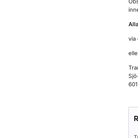
Obs
inn
All
via
elle
Tra
Sjö
601
R
T