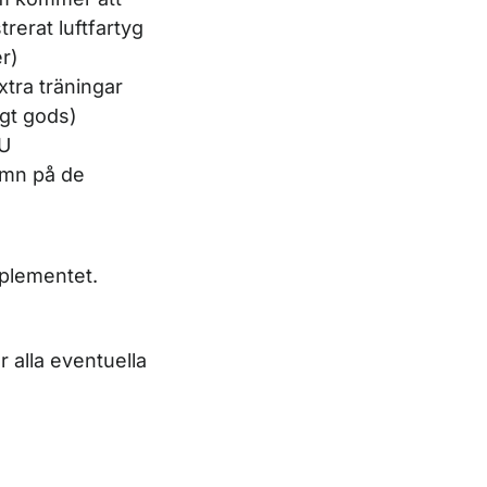
rerat luftfartyg
r)
xtra träningar
igt gods)
EU
namn på de
plementet.
r alla eventuella