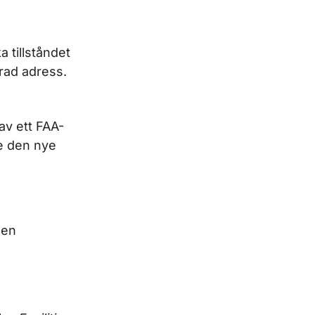
 tillståndet
drad adress.
av ett FAA-
ste den nye
gen