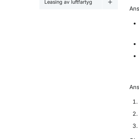
Leasing av luftfartyg
Undermeny fö
Ans
Ans