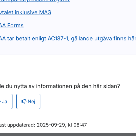
vtalet inklusive MAG
AA Forms
AA tar betalt enligt AC187-1, gällande utgåva finns hä
e du nytta av informationen på den här sidan?
Ja
Nej
m sidan
ast uppdaterad: 2025-09-29, kl 08:47