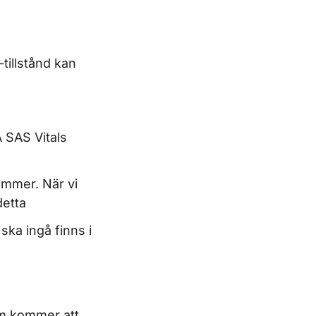
tillstånd kan
 SAS Vitals
nummer. När vi
detta
ska ingå finns i
om kommer att