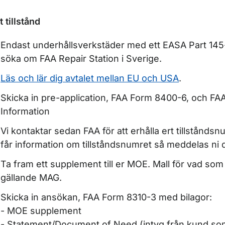
t tillstånd
Endast underhållsverkstäder med ett EASA Part 145-
söka om FAA Repair Station i Sverige.
ör Underhåll
Läs och lär dig avtalet mellan EU och USA
.
Skicka in pre-application, FAA Form 8400-6, och FAA
Information
Vi kontaktar sedan FAA för att erhålla ert tillstånds
får information om tillståndsnumret så meddelas ni 
Ta fram ett supplement till er MOE. Mall för vad som 
gällande MAG.
Skicka in ansökan, FAA Form 8310-3 med bilagor:
- MOE supplement
- Statement/Document of Need (intyg från kund s