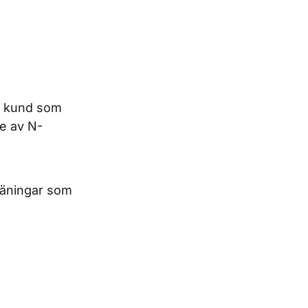
n kund som
e av N-
träningar som