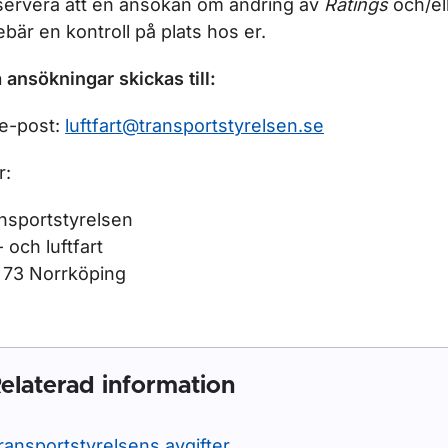
ervera att en ansökan om ändring av
Ratings
och/el
ebär en kontroll på plats hos er.
a ansökningar skickas till:
 e-post:
luftfart@transportstyrelsen.se
r:
nsportstyrelsen
- och luftfart
 73 Norrköping
elaterad information
ransportstyrelsens avgifter