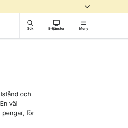
Sök
E-tjänster
Meny
llstånd och
 En väl
 pengar, för