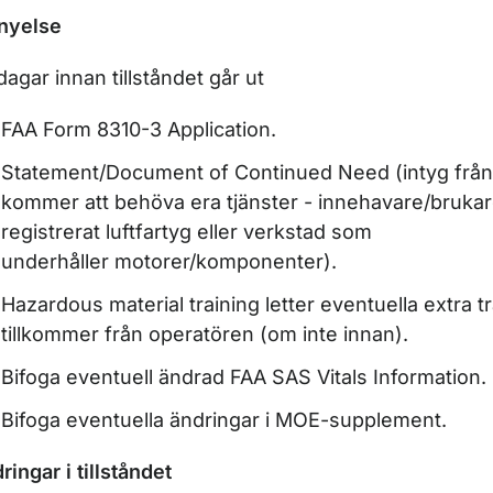
nyelse
dagar innan tillståndet går ut
FAA Form 8310-3 Application.
Statement/Document of Continued Need (intyg frå
kommer att behöva era tjänster - innehavare/brukar
registrerat luftfartyg eller verkstad som
underhåller motorer/komponenter).
ör Kombinerad luftvärdighetsorganisation
Hazardous material training letter eventuella extra 
tillkommer från operatören (om inte innan).
Bifoga eventuell ändrad FAA SAS Vitals Information.
r Inskrivningar i luftfartyg
Bifoga eventuella ändringar i MOE-supplement.
ör Kapstadskonventionen
ringar i tillståndet