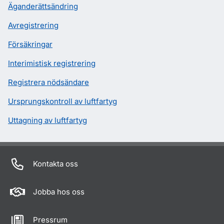
Äganderättsändring
Avregistrering
Försäkringar
Interimistisk registrering
Registrera nödsändare
Ursprungskontroll av luftfartyg
Uttagning av luftfartyg
Kontakta oss
Jobba hos oss
Pressrum