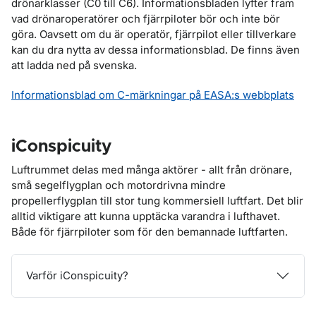
drönarklasser (C0 till C6). Informationsbladen lyfter fram
vad drönaroperatörer och fjärrpiloter bör och inte bör
göra. Oavsett om du är operatör, fjärrpilot eller tillverkare
kan du dra nytta av dessa informationsblad. De finns även
att ladda ned på svenska.
Informationsblad om C-märkningar på EASA:s webbplats
iConspicuity
Luftrummet delas med många aktörer - allt från drönare,
små segelflygplan och motordrivna mindre
propellerflygplan till stor tung kommersiell luftfart. Det blir
alltid viktigare att kunna upptäcka varandra i lufthavet.
Både för fjärrpiloter som för den bemannade luftfarten.
Varför iConspicuity?