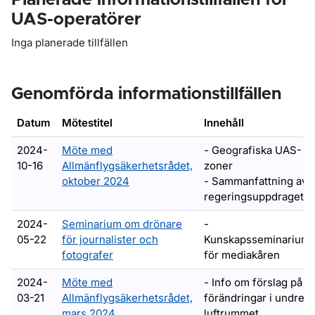
Planerade informationstillfällen för
UAS-operatörer
Inga planerade tillfällen
Genomförda informationstillfällen
Datum
Mötestitel
Innehåll
2024-
Möte med
- Geografiska UAS-
10-16
Allmänflygsäkerhetsrådet,
zoner
oktober 2024
- Sammanfattning av
regeringsuppdraget*
2024-
Seminarium om drönare
-
05-22
för journalister och
Kunskapsseminarium
fotografer
för mediakåren
2024-
Möte med
- Info om förslag på
03-21
Allmänflygsäkerhetsrådet,
förändringar i undre
mars 2024
luftrummet