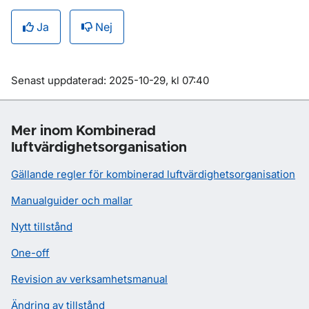
Ja
Nej
Om sidan
Senast uppdaterad: 2025-10-29, kl 07:40
Mer inom Kombinerad
luftvärdighetsorganisation
Gällande regler för kombinerad luftvärdighetsorganisation
Manualguider och mallar
Nytt tillstånd
One-off
Revision av verksamhetsmanual
Ändring av tillstånd