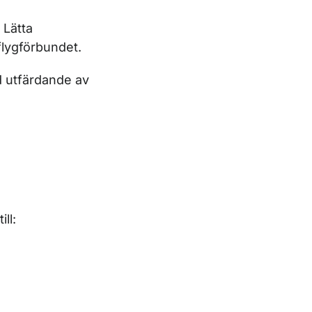
 Lätta
lygförbundet.
d utfärdande av
ll: