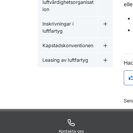
luftvärdighetsorganisat
eller
ion
Inskrivningar i
Undermeny fö
luftfartyg
Kapstadskonventionen
Undermeny f
Leasing av luftfartyg
Had
Undermeny fö
O
Sen
Kontakta oss