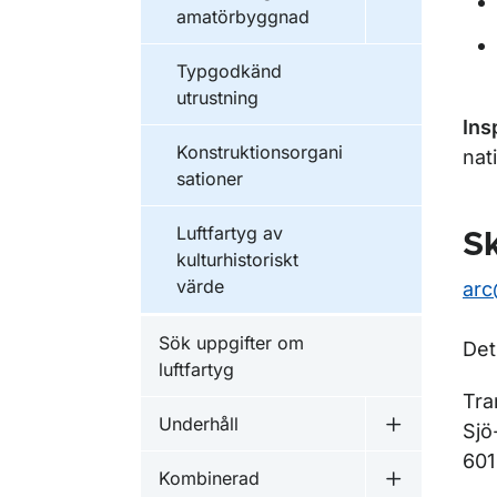
Undermeny f
amatörbyggnad
Typgodkänd
utrustning
Ins
Konstruktionsorgani
nat
sationer
Luftfartyg av
Sk
kulturhistoriskt
värde
arc
Sök uppgifter om
Det
luftfartyg
Tra
Underhåll
Sjö
Undermeny f
60
Kombinerad
Undermeny f