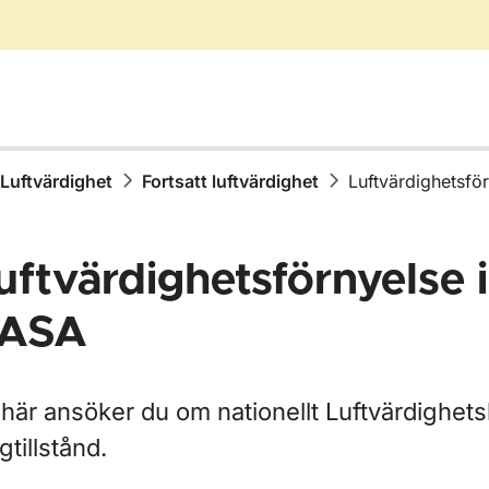
Luftvärdighet
Fortsatt luftvärdighet
Luftvärdighetsfö
uftvärdighetsförnyelse 
ASA
för Drönare
här ansöker du om nationellt Luftvärdighets
r Luftfartygsregistret
gtillstånd.
ör Luftvärdighet