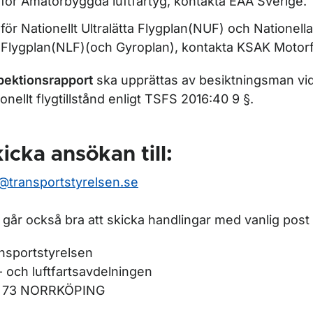
för Amatörbyggda luftfartyg, kontakta EAA Sverige.
ör Tillverkning och amatörbyggnad
för Nationellt Ultralätta Flygplan(NUF) och Nationella
Flygplan(NLF)(och Gyroplan), kontakta KSAK Motorf
pektionsrapport
ska upprättas av besiktningsman vi
ionellt flygtillstånd enligt TSFS 2016:40 9 §.
icka ansökan till:
@transportstyrelsen.se
 går också bra att skicka handlingar med vanlig post ti
nsportstyrelsen
- och luftfartsavdelningen
ör Underhåll
1 73 NORRKÖPING
ör Kombinerad luftvärdighetsorganisation