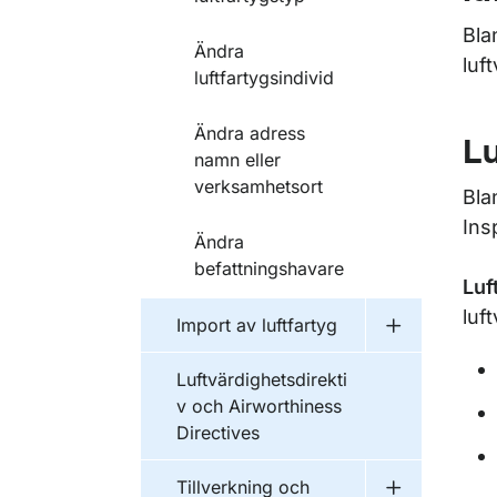
Bla
Ändra
luf
luftfartygsindivid
Ändra adress
Lu
namn eller
verksamhetsort
Bla
Ins
Ändra
befattningshavare
Luf
luf
Import av luftfartyg
Undermeny fö
Luftvärdighetsdirekti
v och Airworthiness
Directives
Tillverkning och