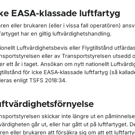
ke EASA-klassade luftfartyg
r Certifiering
ren eller brukaren (eller i vissa fall operatören) ansva
tfartyget har en giltig luftvärdighetshandling.
r Flygtillstånd (permit to fly)
ionellt Luftvärdighetsbevis eller Flygtillstånd utfärda
nsportstyrelsen eller av Transportstyrelsen utsedd 
ler ett år i taget. Ansökan om nytt nationellt Luftvärd
r Fortsatt luftvärdighet
gtillstånd för icke EASA-klassade luftfartyg (så kalla
leras enligt TSFS 2018:34.
ftvärdighetsförnyelse
nsportstyrelsen skickar inte längre ut en påminnelse
tvärdigheten går ut, eller har gått ut på luftfartyget. D
ren eller brukaren att försäkra sig om att ett luftfarty