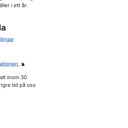
er i ett år.
la
lingar
rationen.
alt inom 30
ngre tid på oss