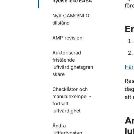
nyelse icke EASA
för
Nytt CAMO/NLO
tillstånd
En
AMP-revision
Auktoriserad
fristående
Här
luftvärdighetsgran
skare
Res
dag
Checklistor och
manualexempel -
att
fortsatt
luftvärdighet
A
Ändra
lu
luftfartygstyp