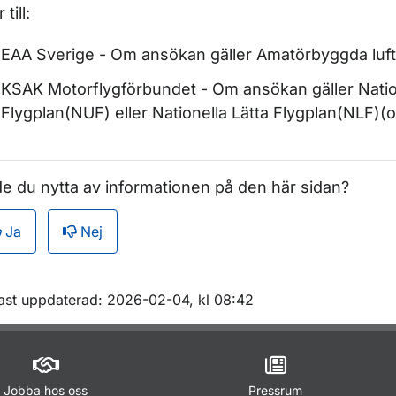
 till:
EAA Sverige - Om ansökan gäller Amatörbyggda luft
r Inskrivningar i luftfartyg
KSAK Motorflygförbundet - Om ansökan gäller Nation
Flygplan(NUF) eller Nationella Lätta Flygplan(NLF)(
ör Kapstadskonventionen
e du nytta av informationen på den här sidan?
r Leasing av luftfartyg
Ja
Nej
m sidan
ast uppdaterad: 2026-02-04, kl 08:42
Jobba hos oss
Pressrum