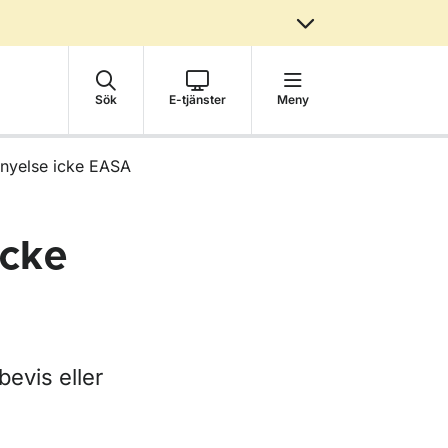
Sök
E-tjänster
Meny
rnyelse icke EASA
icke
bevis eller