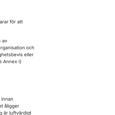
rar för att
s av
organisation och
ighetsbevis eller
de Annex I)
 innan
et åligger
g är luftvärdigt