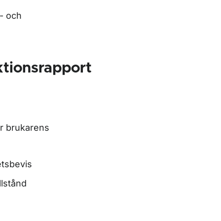
ö- och
ktionsrapport
er brukarens
etsbevis
llstånd