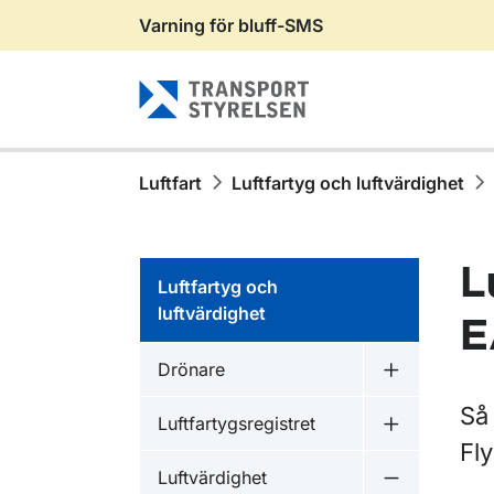
Varning för bluff-SMS
Gå till sidans innehåll
Luftfart
Luftfartyg och luftvärdighet
L
Luftfartyg och
luftvärdighet
E
Drönare
Undermeny 
Så 
Luftfartygsregistret
Undermeny fö
Fly
Luftvärdighet
Undermeny f