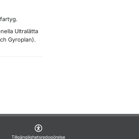
fartyg.
ella Ultralätta
och Gyroplan).
Tillgänglighetsredogörelse