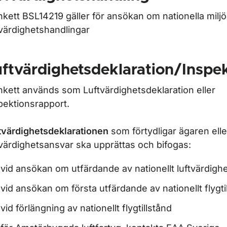
nkett BSL14219 gäller för ansökan om nationella milj
tvärdighetshandlingar
ftvärdighetsdeklaration/Inspe
nkett används som Luftvärdighetsdeklaration eller
pektionsrapport.
tvärdighetsdeklarationen
som förtydligar ägaren ell
tvärdighetsansvar ska upprättas och bifogas:
r Import av luftfartyg
vid ansökan om utfärdande av nationellt luftvärdigh
vid ansökan om första utfärdande av nationellt flygti
vid förlängning av nationellt flygtillstånd