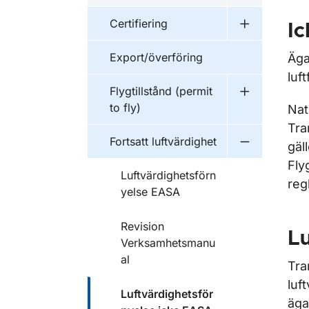
Certifiering
Ic
Undermeny fö
Export/överföring
Äga
luf
Flygtillstånd (permit
Undermeny fö
to fly)
Nat
Tra
Fortsatt luftvärdighet
gäl
Undermeny fö
Fly
Luftvärdighetsförn
reg
yelse EASA
Revision
Lu
Verksamhetsmanu
al
Tra
luf
Luftvärdighetsför
äga