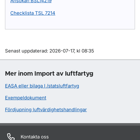
Ansökan BSL14219
Checklista TSL 7214
Om sidan
Senast uppdaterad: 2026-07-17, kl 08:35
Mer inom Import av luftfartyg
EASA eller bilaga I /statsluftfartyg
Exempeldokument
Fördjupning luftvärdighetshandlingar
Kontakta oss