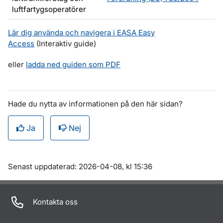
luftfartygsoperatörer
Lär dig använda och navigera i EASA Easy
Access
(Interaktiv guide)
eller
ladda ned guiden som PDF
Hade du nytta av informationen på den här sidan?
Ja
Nej
Om sidan
Senast uppdaterad: 2026-04-08, kl 15:36
Kontakta oss