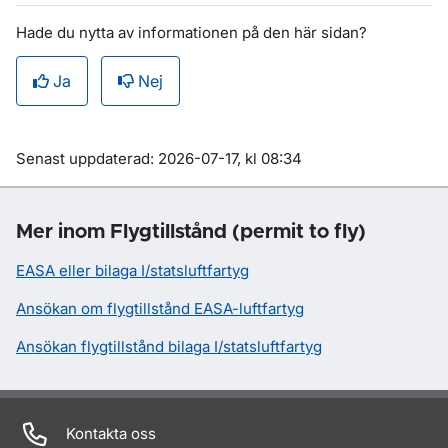
Hade du nytta av informationen på den här sidan?
Ja
Nej
Om sidan
Senast uppdaterad: 2026-07-17, kl 08:34
Mer inom Flygtillstånd (permit to fly)
EASA eller bilaga I/statsluftfartyg
Ansökan om flygtillstånd EASA-luftfartyg
Ansökan flygtillstånd bilaga I/statsluftfartyg
Kontakta oss