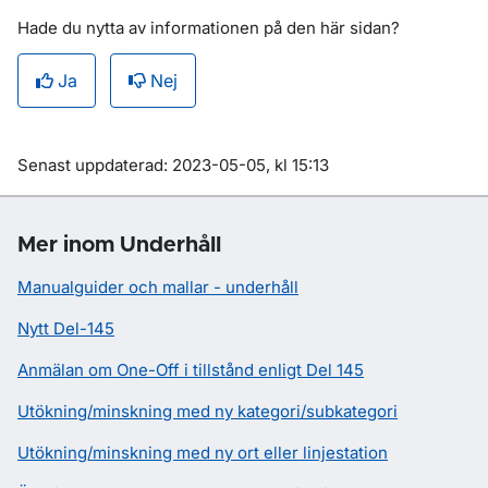
Hade du nytta av informationen på den här sidan?
Ja
Nej
Om sidan
Senast uppdaterad: 2023-05-05, kl 15:13
Mer inom Underhåll
Manualguider och mallar - underhåll
Nytt Del-145
Anmälan om One-Off i tillstånd enligt Del 145
Utökning/minskning med ny kategori/subkategori
Utökning/minskning med ny ort eller linjestation