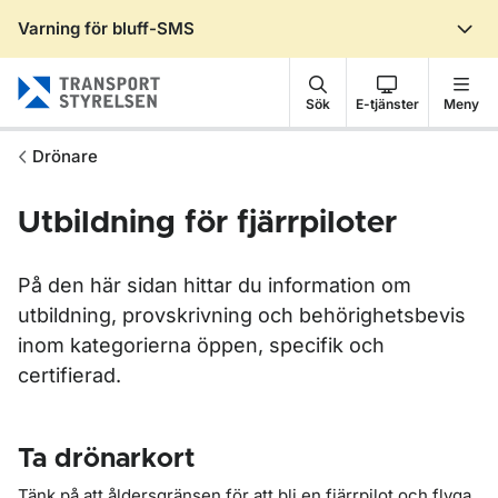
Varning för bluff-SMS
Gå till sidans innehåll
Sök
E-tjänster
Meny
Drönare
Utbildning för fjärrpiloter
På den här sidan hittar du information om
utbildning, provskrivning och behörighetsbevis
inom kategorierna öppen, specifik och
certifierad.
Ta drönarkort
Tänk på att åldersgränsen för att bli en fjärrpilot och flyga