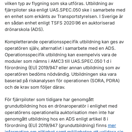
vilken typ av flygning som ska utföras. Utbildning av
fjärrpiloter ska enligt UAS.SPEC.050 ske i samarbete med
en enhet som erkänts av Transportstyrelsen. I Sverige är
en sådan enhet enligt TSFS 2020:96 en auktoriserad
drönarskola (ADS).
Kompletterande operationsspecifik utbildning kan ges av
operatören själv, alternativt i samarbete med en ADS.
Operationsspecifik utbildning kan exempelvis vara de
moduler som nämns i AMC3 till UAS.SPEC.050 1 d i
förordning (EU) 2019/947 eller annan utbildning som av
operatören bedöms nödvändig. Utbildningen ska vara
baserad på riskanalysen för operationen (SORA, PDRA)
och de krav som följer därav.
För fjärrpiloter som tidigare har genomgått
grundutbildning hos en drönaroperatör i enlighet med
operatörens operationella auktorisation men inte har
genomgått utbildning hos en ADS enligt artikel 8 i
förordning (EU) 2019/947 (grundutbildning) finns
mer
information om giltighet samt möjligheten att validera sin