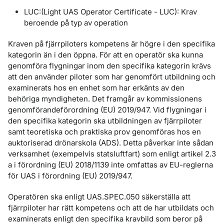
LUC:(Light UAS Operator Certificate - LUC): Krav
beroende på typ av operation
Kraven på fjärrpiloters kompetens är högre i den specifika
kategorin än i den öppna. För att en operatör ska kunna
genomföra flygningar inom den specifika kategorin krävs
att den använder piloter som har genomfört utbildning och
examinerats hos en enhet som har erkänts av den
behöriga myndigheten. Det framgår av kommissionens
genomförandeförordning (EU) 2019/947. Vid flygningar i
den specifika kategorin ska utbildningen av fjärrpiloter
samt teoretiska och praktiska prov genomföras hos en
auktoriserad drönarskola (ADS). Detta påverkar inte sådan
verksamhet (exempelvis statsluftfart) som enligt artikel 2.3
a i förordning (EU) 2018/1139 inte omfattas av EU-reglerna
för UAS i förordning (EU) 2019/947.
Operatören ska enligt UAS.SPEC.050 säkerställa att
fjärrpiloter har rätt kompetens och att de har utbildats och
examinerats enligt den specifika kravbild som beror på